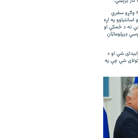
 کار برېښي.
اروپايي ټولنې د اوکراین د روانې جګړې له وجې د روسیې او بېلاروس پر څه باندې ۲،۰۰۰ وګړو سفري
سانتیاوو په اړه
حې ته د ځمکې او
سي ډېپلوماټان
بېدای شي او د
ولای شي چې په