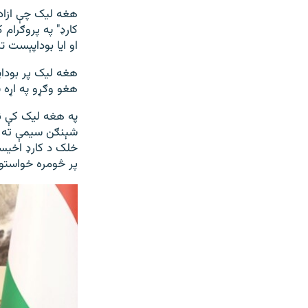
هغه لیک چې ازادې
کارډ" په پروګرام
او ایا بوداپېست ت
هغه لیک پر بوداپ
هغو وګړو په اړه پ
په هغه لیک کې ن
شېنګن سیمې ته دا
خلک د کارډ اخیست
پر څومره خواستون