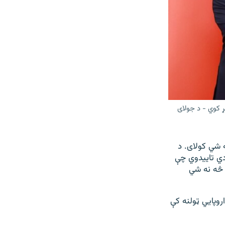
 کوي - د جولای
ه شي کولای. د
دي تاییدوي چې
ر څه نه شي
روپايي ټولنه کې