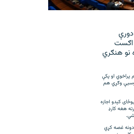
دورې
 اګست
 نو هنګري
 پراخوي او پکې
 روسیې وګړي هم
یوځای کېدو اجازه
ته هغه کارډ
شي.
ادونه غصه کړي