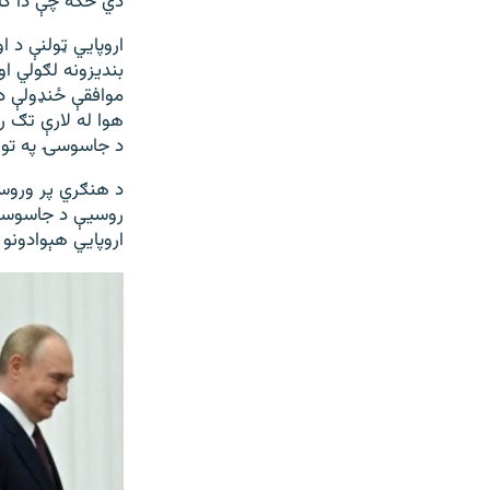
دي ځکه چې دا کار 
بندیزونه لګولي او
موافقې ځنډولې دي
هوا له لارې تګ ر
د جاسوسۍ په تور
د هنګري پر وروست
روسیې د جاسوسۍ 
اروپايي هېوادونو 