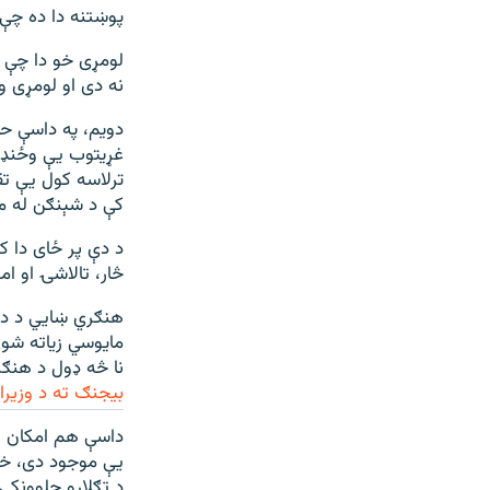
پوښتنه دا ده چې 
لومړی خو دا چې 
نه دی او لومړی 
دویم، په داسې ح
غړیتوب یې وځنډول
کې د شېنګن له م
د دې پر ځای دا ک
څار، تالاشۍ او ا
هنګري ښايي د دې 
مایوسي زیاته شوې
نا څه ډول د هنګري
بیجنګ ته د وزیرا
داسې هم امکان لر
یې موجود دی، خو 
د تګلارو چلوونکي