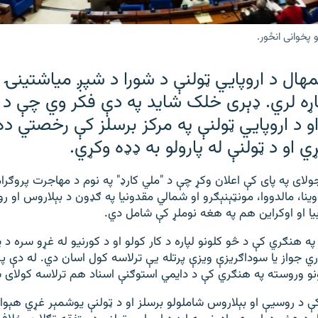
 پخوانی انځور.
ال د اروپايي ټولنې د شورا د شپږ میاشتینۍ 
ړه لري. ډېری خلک شاید په دې فکر وي چې د
 د اروپايي ټولنې په مرکز برسلز کې رخصتي ده
ړي او د ټولنې له پارولو به ډډه وکړي.
لای په پای کې اعلان وکړ چې د "ملي کارډ" په نوم د مهاجرت پروګرام
ینا، مالدووا، مونټېنېګرو او شمالي مقدونیا په ګډون د بېلاروس او
ا او اوکراین هم په هغه نوملړ کې شامل دي.
ه هنګري کې د څو کلونو لپاره د کار کولو او د کورنیو له غړو سره د 
ري جواز یا سوداګریزې ویزې پرتله یې ترلاسه کول اسان دي. له دې پر
ونو وروسته په هنګري کې د دایمي استوګنې اسناد هم ترلاسه کولای 
ې د روسیې او بېلاروس شاملولو برسلز او د ټولنې یوشمېر غړي هېو