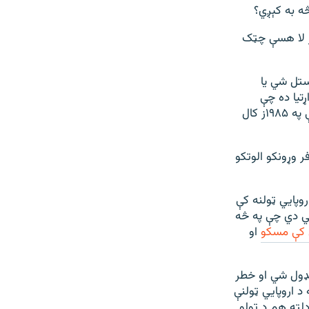
ه به کېږي؟
ز لا هسې چټک
تل شي یا
تیا ده چې
ترلاسه کول یې تقریباً ناشوني دي. دا هم د یادولو ده چې دا کار به بېساری وي ځکه چې په ۱۹۸۵ز کال
ر وړونکو الوتکو
وپايي ټولنه کې
یلي دي چې په څه
 کې مسکو
او
نډول شي او خطر
 اروپايي ټولنې
لته هم د ټولو