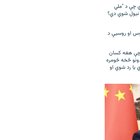
ي چې د "ملي
ې نیول شوي دي؟
روس او روسیې د
 چې هغه کسان
دونو څخه څومره
 یا رد شوي او