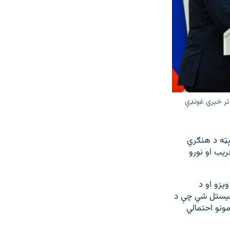
تر خبري غونډې
ېټه د هنګري
ریب او نورو
یزو او د
واخیستل شي چې د
ونو احتمالي