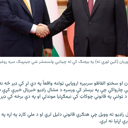
وربان (کیڼ لوري ته) په بیجنګ کې له چینايي ولسمشر شي جېنپېنګ سره روغبړ
ن او سختو الفاظو سربېره اروپايي ټولنه واقعاً په دې لړ کې ډېر څه ن
نې چارواکي چې په برسلز کې ورسره د مشال راډیو خبریال خبرې کړې 
د ټولنې په قانوني چوکاټ کې نیمګړتیا موندلې او په دې برخه کې ډې
راډیو ته وویل چې هنګري قانوني دلیل لري او د ملي کارډ په اړه په ا
 اړتیا نه لري.