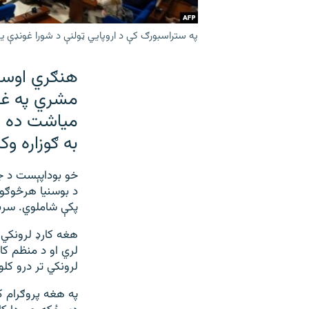
په ستراسبورګ کې د اروپايي ټولنې د شورا غونډې یو
هنګري اوسمه
مشري په غا
میاشت ده او
به ګوزاره وک
خو بوداپېست د جو
د بوسنیا هرڅوګوو
پکې شاملوي. سربی
هغه کارډ لرونکي پ
لري او د منظم کا
لرونکي تر درو کل
په هغه پروګرام ک