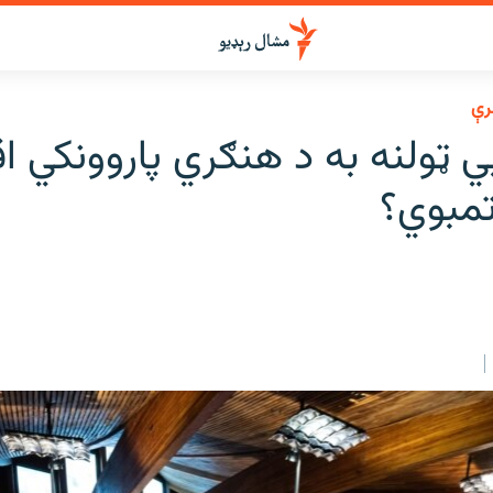
رې
ايي ټولنه به د هنګري پاروونکي ا
تمبوي؟