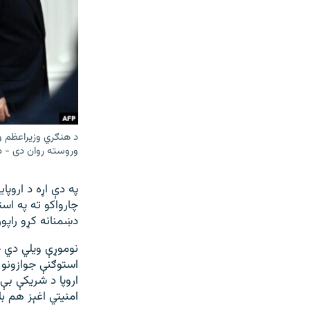
د هنګري وزیراعظم و
وروسته روان دی - د
په دې اړه د اروپ
چارواکو ته په اس
دښمنانه کړو راپو
نوموړې ویلي دي چ
استوګنې جوازونو و
اروپا د شریکې بې
امنیتي اغېز هم ب