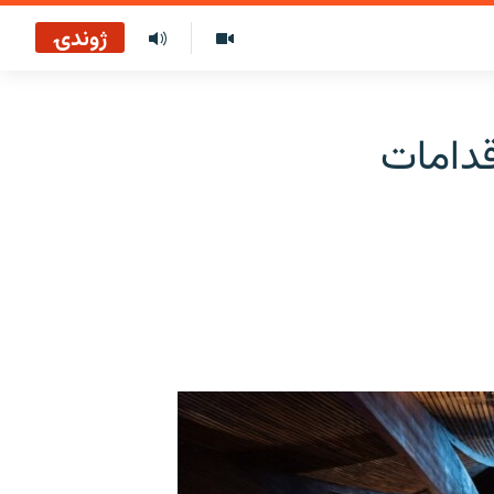
ژوندۍ
قدامات