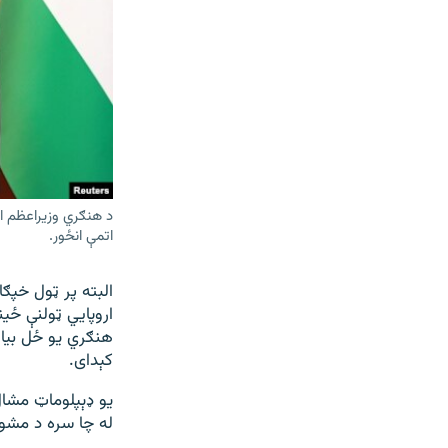
د هنګري وزیراعظم ا
اتمې انځور.
البته پر ټول خپګا
اروپايي ټولنې ځی
هنګري یو ځل بیا 
کېدای.
یو ډېپلوماټ مشال 
له چا سره د مشورې