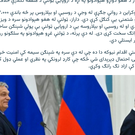
د هغو دواړو هېوادونو په اړه د اروپايي ټولنې د متفقه تګلارې خلاف
 شتمنۍ یې کنګل کړې دي. داراز، ټولنې له هغو هېوادونو سره د ویزو ا
 او له روسیې او بېلاروسه یې د اروپايي ټولنې بې پولې شېنګن سا
اتګ سخت کړی دی. له دې پرته، د ټولنې غړو هېوادونو په سلګونو رو
 ایستلي دي.
ي اقدام نیوکه دا ده چې له دې سره په شېنګن سیمه کې امنیت خرا
احتمال ډېرېدای شي ځکه چې کارډ لرونکي په نظري او عملي ډول ک
کې ازاد تګ راتګ وکړي.