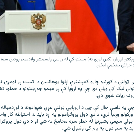
ېکتور اوربان (کیڼ لوري ته) مسکو کې له روسي ولسمشر ولادیمیر پوتین سره 
 جولای پینځمې انځور.
ايي ټولنې د کورنیو چارو کمېشنرې اېلوا یوهانسن د اګست پر لومړۍ ن
تولي لیک کې ویلي دي چې په اروپا کې پر مهمو جوړښتونو د حملو، تخ
رونه زیات شوي دي.
ې په داسې حال کې چې د اروپايي ټولنې غړي هېوادونه د اوږدمهاله و
رکولو وړتیا لري، د دې ډول پروګرامونو په اړه باید له احتیاطه کار 
 پولې سیمې بشپړتیا له خطر سره مخامخ نه شي او د دې ډول پروګرام
اید په سم ډول په پام کې ونیول شي.