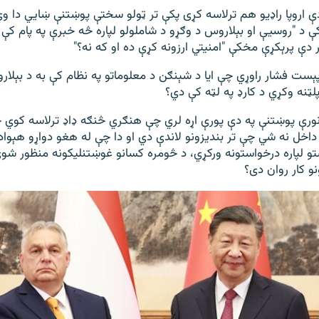
 اروپا راډیو هم ترلاسه کړی پکې تر ټولو سختې پوښتنې ښايي دا و
 کې د "روسیې او بېلاروس د وګړو د شاملولو لپاره څه خبرې په پام ک
ر دې پرېکړې مخکې "امنیتي ارزونه کړې ده او که نه؟"
ېست فشار راوړي چې ایا د شېنګن د معلوماتو په نظام کې به د بېلا
لټنه وکړي د کارډ په لټه کې دي؟
ورې پوښتنې په دې پورې اړه لري چې هنګري څنګه ډاډ ترلاسه کوي
خل نه شي چې تر بندیزونو لاندې دي او دا چې له هغو دواړو هېوا
و لپاره درخواستونه ورکړي، د څومره کسانو غوښتنلیکونه منظور شوي
و کار روان دی؟