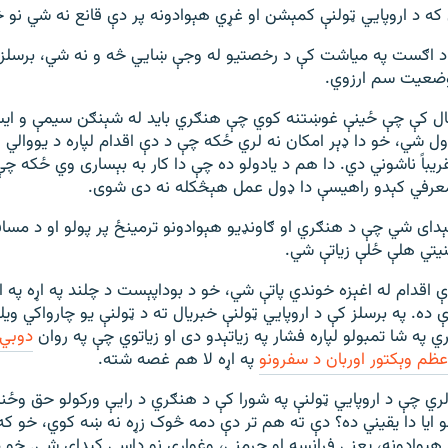
که د اروپايي ټولنې کمېشن او غړي هېوادونه پر دې قانع نه شي نو څ
د اګست په میاشت کې د رخصتیو له وجې ښايي څه و نه شي، برسل
وضعیت سم ارزوي.
ال کې چې ځینې غوښتنه کوي چې هنګري باید له شېنګن سیمې و ایس
 شي، خو دا ډېر امکان نه لري ځکه چې د دې اقدام لپاره د یووالي اړ
عرفي کېدو راهیسې دا ډول عمل هېڅکله نه دی شوی.
ېدای شي چې د هنګري او ګاونډیو هېوادونو ترمینځ پر پولو او د مساف
منیتي هلې ځلې زیاتې شي.
اقدام له اغېزه خوندي پاتې شي، خو د بوداپېست د چلند په اړه په ار
 ده. په برسلز کې د اروپايي ټولنې خبریال ته د ټولنې یو چارواکي و
 په شا تمبولو لپاره فشار په زیاتېدو دی او زیاتوي چې په روان
دوبي
عظم وېکتور اوربان د سفرونو
په اړه لا هم غصه شته.
ي چې د اروپايي ټولنې په شورا کې د هنګري د رایې ورکولو حق وځ
ایا دا یقیني ده؟ دې ته هم تر دې دمه څوک زړه نه ښه کوي، خو که د
 هېوادونه، یعنې فرانسه او جرمني، وغواړي نو داسې کېدای شي. خو د