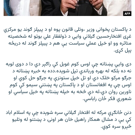
رشئ
۱۴ ساعته راډیويي خپرونې
Gandhara
د پاکستان پخوانی وزیر ،وتلی قانون پوه او د پيپلز ګوند یو مرکزي
غړی افتخارحسین ګیلاني وايي د ذولفقار علي بوټو له شخصیته
موږ وڅارئ
متاثره وو او خپل عملي سیاست یې هم د پيپلز ګوند له دریځه
پېل کړی.
دی وايي پښتانه چې اوس کوم غوبل کې راګېر دي دا د دوی لوبه
د ازادې اروپا راډیو ټولې ووبپاڼې
نه ده بلکه له بهره ورباندې تپل شوېده.دده به خبره پښتانه د
جرګو مرکو خلک دي او تل خپل ستونزې په جرګو حل کوي او
اوس چې په افغانستان او د پاکستان په پښتني سیمو کې کوم
ناورین روان دي،له دې څخه به خپله پښتانه په خپل سیاسي او
شعوري فکر ځان راباسي.
دنن ځانګړې مرکه له افتخار ګیلاني سره شوېده چې په اسلام اباد
کې یې د مشال همکار راهیل خان هر اونۍ د پښتنو له وتلیو
څېرو سره کوي.