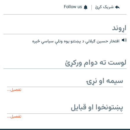
شریک کړئ
Follow us
اړوند
افتخار حسین ګیلاني د پښتنو یوه وتلې سیاسي څېره
لوست ته دوام ورکړئ
سیمه او نړۍ
تفصیل...
پښتونخوا او قبایل
تفصیل...