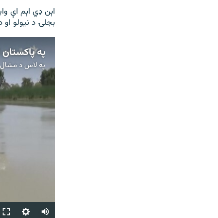
اېن ډي اېم اې واي
بجلۍ د نیولو او د
په پاکستان 
په لاس د
مشال ر
Auto