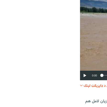
0:00
د ډاېرېکټ لېنک
شریک کړئ
 زیان لامل هم