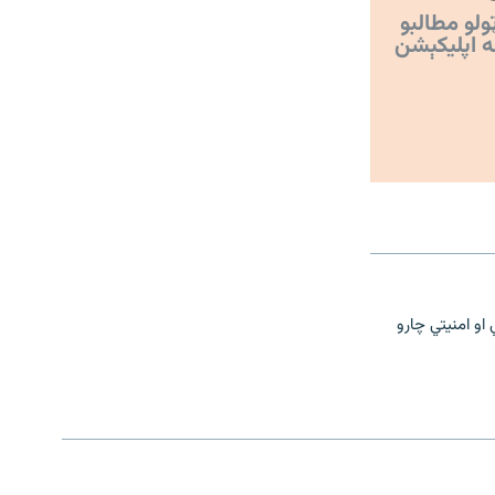
ولو مطالبو
ه اپليکېشن
و امنیتي چارو