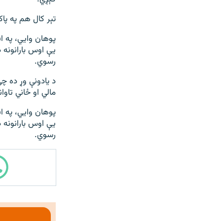
720p
تېر کال هم په پا
1080p
پوهان وایي، په ا
یې اوس بارانونه 
رسوي.
د یادونې وړ ده چ
مالي او ځاني تاوان
پوهان وایي، په ا
یې اوس بارانونه 
رسوي.