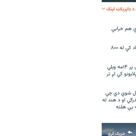
د ډاېرېکټ لېنک
شریک کړئ
رې هم خرابې
اېن ډي اېم اې وايي د هغوی د معلوماتو له مخې وروستیو بارانونو تراوسه په ټول هېواد کې له ۸۰۰
تر دې وړاندې د طبیعي ناورینونو پر وړاندې د مبارزې ملي اداره (اېن ډي اېم اې) د جولای پر ۱۴مه ویلي
پلنوالی
px
لابونو کې لږ تر
هال شوې دي چې
ي او د هند له
ه یې هلته
شریک کړئ