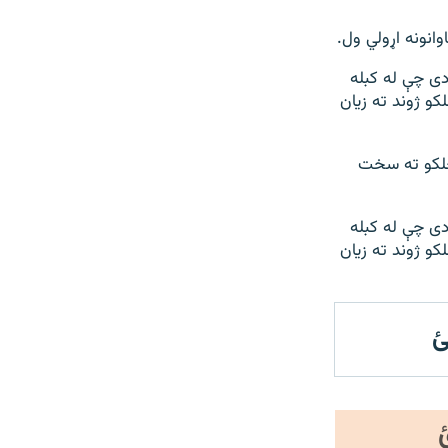
انونه اړولي ول.
دی چې له کبله
کو ژوند ته زیان
پلنوالی
px
کو ته سخت
دی چې له کبله
کو ژوند ته زیان
ئ