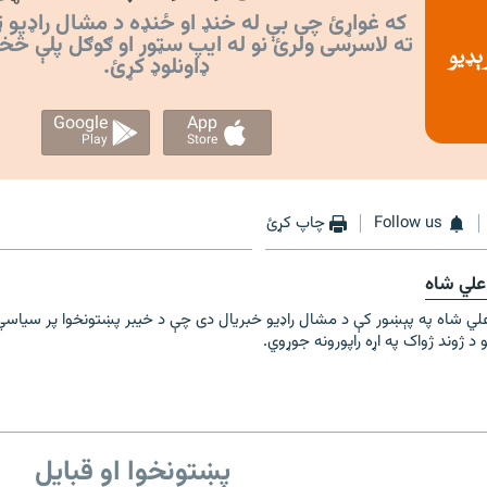
که غواړئ چې بې له خنډ او ځنډه د مشال راډیو ټ
ته لاسرسی ولرئ نو له ایپ سټور او ګوګل پلې څخ
ډاونلوډ کړئ.
Google
App
Play
Store
Follow us
چاپ کړئ
لي شاه
 شاه په پېښور کې د مشال راډیو خبریال دی چې د خیبر پښتونخوا پر سیاسي ا
 د ژوند ژواک په اړه راپورونه جوړوي.
پښتونخوا او قبایل