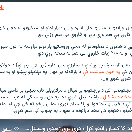
نښلول
 پر وړاندې د مبارزې ملي اداره وايي د بارانونو او سېلابونو له وجې لا
ګاډي یې هم وړي دي او څاروي یې هم وژلي دي.
480p
360p
240p
Auto
م له منځه وړي دي.
1080p
720p
ن کې
په جون میاشت کې
د بارانونو پر مهال په بېلابېلو پېښو او په سې
 پښتونخوا کې د ورښتونو پر مهال د مرګژوبلې تازه پېښې پر داسې م
میاشت پیل شوې ده. په دې موسم کې له عرب سمندرګ
انې د خیبر پښتونخوا او پاکستان نورو شمالي برخو ته ځي چې له امل
ه ځینو وختونو کې هغه بارانونه د هېواد په جنوب کې هم کېږي.
د سوات سیند ۱۶ کسان لاهو کړل، درې ترې ژوندي ویستل شوي
نښلول