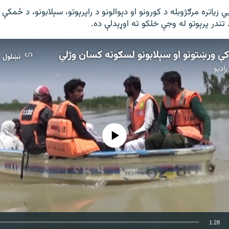
ي زیاتره مرګژوبله د کورونو او دېوالونو د راپرېوتو، سېلابونو، د ځمکې
 تندر پرېوتو له وجې خلکو ته اوړېدلې ده.
کې ورښتونو او سېلابونو لسګونه کسان وژلي
نښلول
اډیو
هېڅ میډیايي سرچینه اوس نشته
1:28