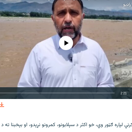
اډیو
هېڅ میډیايي سرچینه اوس نشته
2:21
نښلول
ې لپاره ګټور وي، خو اکثر د سېلابونو، کمرونو نړېدو، او بېخبنا ته د