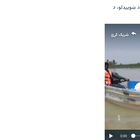
 د ښوییدلو، د
شریک کړئ
0:00