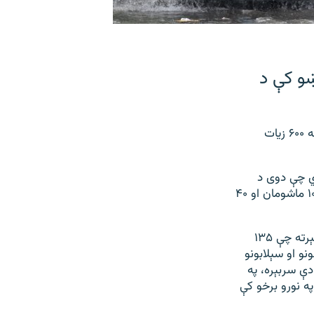
ښو کې د
د طبیعي ناورینونو پر وړاندې د مبارزې ملي اداره (اېن ډي اېم اې) وايي، پر دې سربېره له ۶۰۰ زیات
دي چې دوی د
جون ۲۶مې او د جولای د ۲۱مې ترمینځ ثبت کړي دي. اژانس لیکي، په وژلو شویو کې ۱۰۴ ماشومان او ۴۰
یاده اداره وايي بارانونو او سېلابونو ترټولو زیات ځاني تاوان په پنجاب صوبه کې اړولی چېرته چې ۱۳۵
و او سېلابونو
کسان وژل شوي دي. پر دې سربېره، په
 ملک په نورو برخو کې