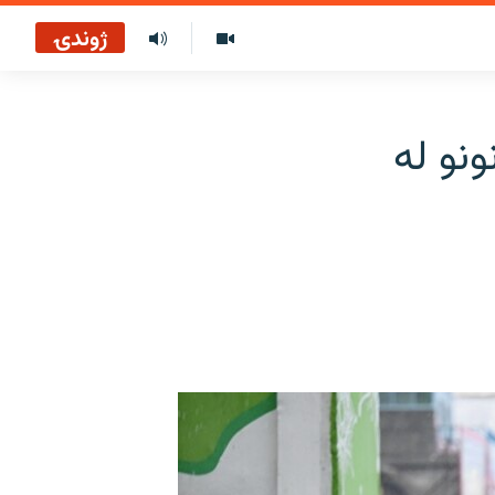
ژوندۍ
ونو له