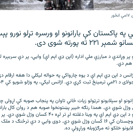
ر
 په پاکستان کې بارانونو او ورسره تړلو نورو پې
۲۲۱ ته پورته شوی دی.
هم دي.
انس د اېن ډي اېم اې د یوه چارواکي په حواله لیکلي دا هغه ارقام 
ژل شوي دي. همدا رنګه خیبر پښتونخوا صوبه هم د روان کال بارانون
سخته ځپلې ده او د اېن ډي اېم اې په وینا دغلته لږ تر لږه ۴۰ 
سېند کې ۲۲ او بلوچستان کې ۱۶ کسان وژل شوي دي. دوی وايي د دې ترځنګ د
لابونو خلکو ته مرګژوبله وراړولې ده.