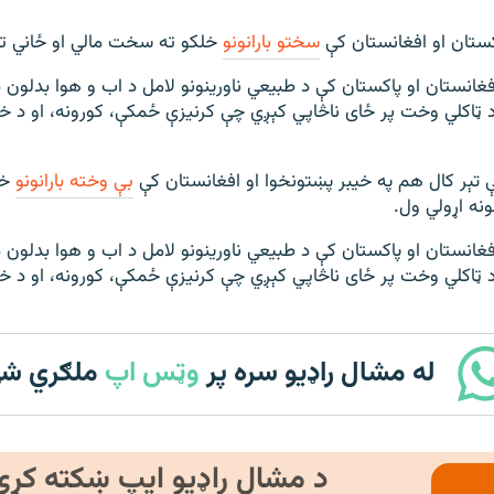
کستان او افغانستان کې
سختو بارانونو
خلکو ته سخت مالي او ځاني تاو
480p
360p
240p
Auto
فغانستان او پاکستان کې د طبیعي ناورینونو لامل د اب و هوا بدلون 
1080p
720p
د ټاکلي وخت پر ځای ناڅاپي کېږي چې کرنیزې ځمکې، کورونه، او د خل
ې تېر کال هم په خیبر پښتونخوا او افغانستان کې
بې وخته بارانونو
خل
ونه اړولي ول.
فغانستان او پاکستان کې د طبیعي ناورینونو لامل د اب و هوا بدلون 
د ټاکلي وخت پر ځای ناڅاپي کېږي چې کرنیزې ځمکې، کورونه، او د خل
له مشال راډیو سره پر
وټس اپ
ملګري ش
د مشال راډیو ایپ ښکته کړئ