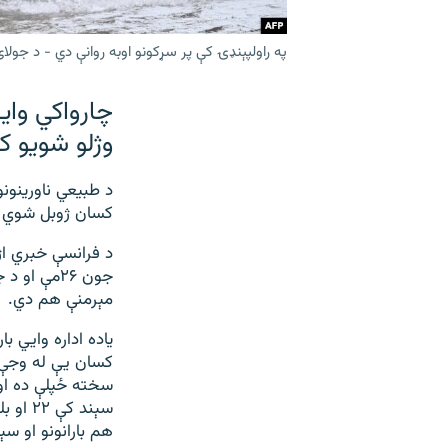
په راولپېنډۍ کې پر سړکونو اوبه روانې دي - د جولای ۱۷مې انځو
چارواکي وايي
وژلو شویو کسانو شمېر 
کسان ژوبل شوي 
د فرانسې خبري اژ
مېرمنې هم دي.
کسان یې له وجې و
هم بارانونو او سې