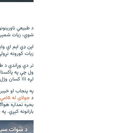
240p
360p
480p
د طبیعي ناورینونو
شوي، زیات شمېر 
720p
1080p
زیات کورونه نړولي او له ۲۰۰ زیات څاروي یې ه
ول چې په پاکستا
لږه ۱۱۱ کسان وژل شوي شوي ول.
په پنجاب او خیبر
د
جولای له ۱۵مې څخه د پشکال
بحره نمداره هواګ
بارانونه کېږي. پ