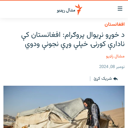
اسرسي
ای
افغانستان
کور
مومي
د خوړو نړیوال پروګرام: افغانستان کې
اڼې
لنډ خبرونه
نادارې کورنۍ خپلې وړې نجونې ودوي
ا
وضوع
پښتونخوا او قبایل
ه
مشال راډیو
بلوچستان
اړ
نومبر 08, 2024
ئ
پاکستان
مومي
شریک کړئ
افغانستان
ا
ورپاڼې
نړۍ
ه
ځانګړې مرکې، شننې
اړ
ئ
انځور او ویډیو
ټون
ه
اوونیزې خپرونې