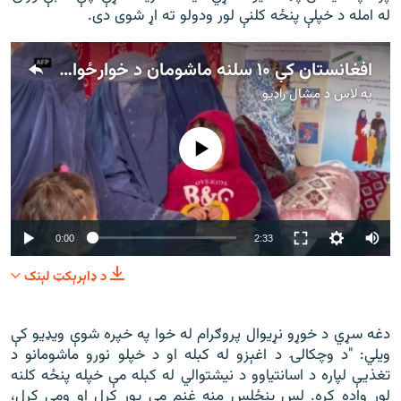
له امله د خپلې پنځه کلنې لور ودولو ته اړ شوی دی.
افغانستان کې ۱۰ سلنه ماشومان د خوارځواکۍ ښکار دي
په لاس د
مشال راډیو
هېڅ میډیايي سرچینه اوس نشته
Auto
0:00
2:33
240p
د ډاېرېکټ لېنک
360p
480p
360p
240p
Auto
480p
دغه سړي د خوړو نړیوال پروګرام له‌ خوا په خپره شوې ویډیو کې
ویلي: "د وچکالۍ د اغېزو له کبله او د خپلو نورو ماشومانو د
720p
1080p
720p
تغذیې لپاره د اسانتیاوو د نیشتوالي له کبله مې خپله پنځه کلنه
1080p
لور واده کړه. لس پنځلس منه غنم مې پور کړل او ومې کرل،