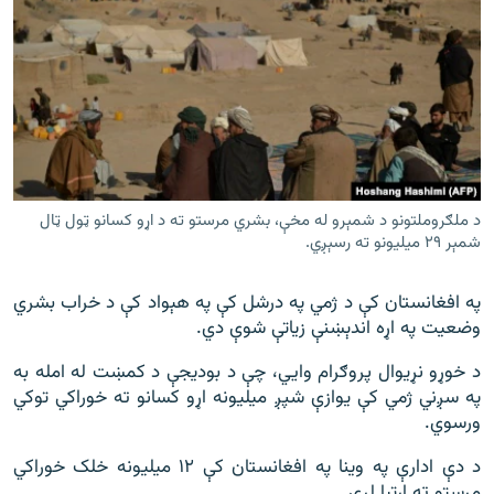
د ملګروملتونو د شمېرو له‌‌ مخې، بشري مرستو ته د اړو کسانو ټول‌ ټال
شمېر ۲۹ ميلیونو ته رسېږي.
په افغانستان کې د ژمي په درشل کې په هېواد کې د خراب بشري
وضعیت په اړه اندېښنې زیاتې شوې دي.
د خوړو نړیوال پروګرام وايي، چې د بودیجې د کمښت له امله به
په سږني ژمي کې یوازې شپږ ميلیونه اړو کسانو ته خوراکي توکي
ورسوي.
د دې ادارې په وینا په افغانستان کې ۱۲ ميلیونه خلک خوراکي
مرستو ته اړتیا لري.