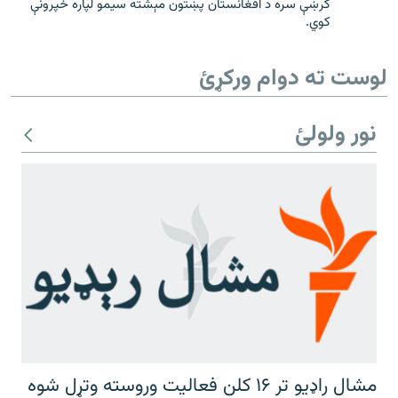
کرښې سره د افغانستان پښتون مېشته سیمو لپاره خپرونې
کوي.
لوست ته دوام ورکړئ
نور ولولئ
مشال راډیو تر ۱۶ کلن فعالیت وروسته وتړل شوه