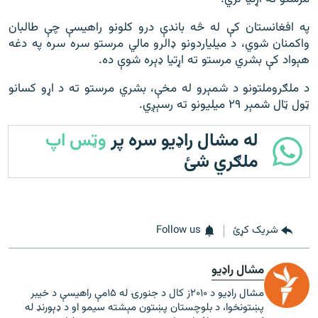
په افغانستان کې له څه باندې درو کلونو راهیسې چې طالبان
واکمنان شوي، د ميلیاردونو ډالرو مالي مرستو سره سره په دغه
هېواد کې بشري مرستو ته اړتیا ډېره شوې ده.
د ملګروملتونو د شمېرو له‌‌ مخې، بشري مرستو ته د اړو کسانو
ټول‌ ټال شمېر ۲۹ ميلیونو ته رسېږي.
له مشال راډیو سره پر
وټس اپ
ملګري شئ
شریک کړئ
Follow us
مشال راډیو
مشال راډیو د ۲۰۱۰ز کال د جنورۍ له ۱۵مې راهیسې د خیبر
پښتونخوا، د بلوچستان پښتون مېشته سیمو او د ډېورنډ له