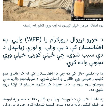
رشئ
۱۴ ساعته راډیويي خپرونې
Gandhara
یوه افغانه مېرمن خپلې کېږدۍ ته اوبه وړي: انځور له ارشیفه
موږ وڅارئ
د خوړو نړیوال پرورګرام یا (WFP) وايي، په
افغانستان کې د بې‌ وزلۍ او لوږې زیاتېدل د
د ازادې اروپا راډیو ټولې ووبپاڼې
دې سبب شوی، چې ځینې کورنۍ خپلې وړې
نجونې واده کړي.
دا په داسې حال کې ده چې په افغانستان کې له څه باندې درو
کلونو راهیسې چې طالبان واکمنان شوي، د ميلیاردونو ډالرو مالي
مرستو سره سره په دغه هېواد کې بشري مرستو ته اړتیا ډېره
شوې ده.
په افغانستان کې د خوړو د نړیوال پروګرام دفتر د نومبر په اوومه
پر خپله ایکس‌ پاڼه د یوه سړي کیسه شریکه کړې چې د بې‌ وزلۍ