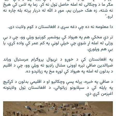
مګر ما د وچکالۍ له امله حاصل ټول نه‌ کړ. زما په لاس کې هيڅ
نه‌ شته، زه هک حیران یم، موږ د الله له دربار پرته بله چاره نه‌
لرو."
دا معلومه نه‌ ده چې دغه سړی د افغانستان د کوم ولایت دی.
تر دې مخکې هم په هېواد کې يوشمېر کورنيو ويلي وو، چې د بې‌
وزلۍ له امله اړ شوي چې خپلې لوڼې په کم عمر کې واده کړي، یا
یې هم وپلوري.
په افغانستان کې د خوړو د نړیوال پروګرام مرستیال ویاند
ضیاالدین صافي تېره اوونۍ مشال راډیو ته ویلي وو، چې د اقلیم
د بدلون له امله په هېواد کې لوږه مخ په زیاتېدو ده.
د صافي په خبره، پرله‌ پسې وچکالیو او د اقلیمي بدلون د کړکېچ
په پایله کې د سېلابونو زیاتوالي، د افغانستان ټول ولایتونه
اغېزمن کړي دي.