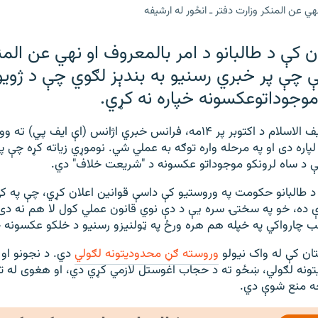
ي عن المنکر وزارت دفتر ـ انځور له ارشيفه
ن کې د طالبانو د امر بالمعروف او نهي عن المن
ې چې پر خبري رسنیو به بندېز لګوي چې د ژویو
موجوداتوعکسونه خپاره نه کړي.
د وزارت ویاند، سیف الاسلام د اکتوبر پر ۱۴مه، فرانس خبري اژانس (اې ایف
پاره دی او په مرحله واره توګه به عملي شي. نوموړي زیاته کړه چې پ
 د ساه لرونکو موجوداتو عکسونه د "شریعت خلاف" دي.
د طالبانو حکومت په وروستیو کې داسې قوانین اعلان کړي، چې په ک
ده، خو په سختۍ سره یې د دې نوي قانون عملي کول لا هم نه دی 
ب چارواکي په خپله هم هره ورځ په ټولنیزو رسنیو د خلکو عکسونه 
تان کې له واک نیولو
وروسته ګڼ محدودیتونه لګولي
دي. د نجونو او 
تونه لګولي، ښځو ته د حجاب اغوستل لازمي کړي دي، او هغوی له تف
ه منع شوې دي.