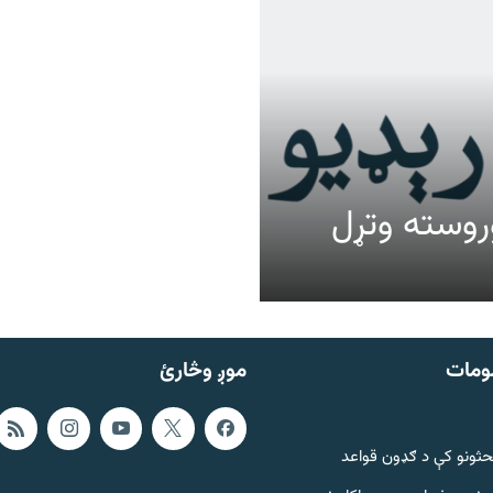
عالیت وروسته وتړل
ومات
موږ وڅارئ
حثونو کې د ګډون قواعد