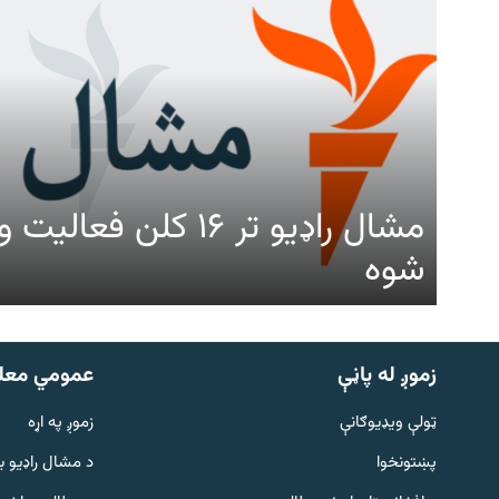
مشال راډیو تر ۱۶ کلن ف
شوه
زموږ له پاڼې
عمومي معل
ټولې ویډیوګانې
زموږ په اړه
پښتونخوا
د مشال راډيو ب