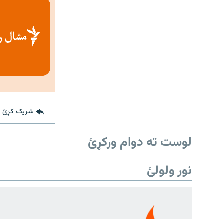
شریک کړئ
لوست ته دوام ورکړئ
نور ولولئ