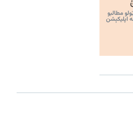
ولو مطالبو
ه اپليکېشن