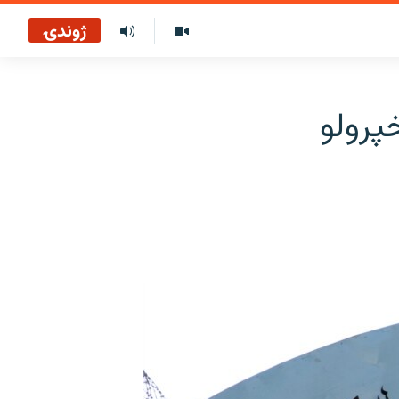
ژوندۍ
پرولو