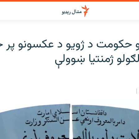
و حکومت د ژویو د عکسونو پر خ
لګولو ژمنتیا ښوولې