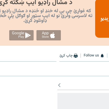
د مشال راډیو ایپ ښکته کړئ
که غواړئ چې بې له خنډ او ځنډه د مشال راډیو ټ
ته لاسرسی ولرئ نو له ایپ سټور او ګوګل پلې څخ
ډاونلوډ کړئ.
Google
App
Play
Store
Follow us
چاپ کړئ