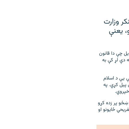
کر وزارت
، یعنې
 پي) ته وویل چې دا قانون
ه دې لړ کې به
ې یې د اسلام
پیل کړي. په
خپروي.
ښځو پر زده کړو
ریحي ځایونو او