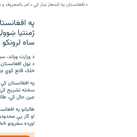
د افغانستان په کندهار ښار کې د امر بالمعروف و نه
په افغانستا
ژمنتیا ښوول
ساه لرونکو 
د ټول افغانستان ل
خلک قانع کوي چې
په افغانستان کې 
سخته تشریح کړې 
عین حال کې، طال
طالبانو په افغانس
او کار یې محدودی
اوږده سفرونو څخ