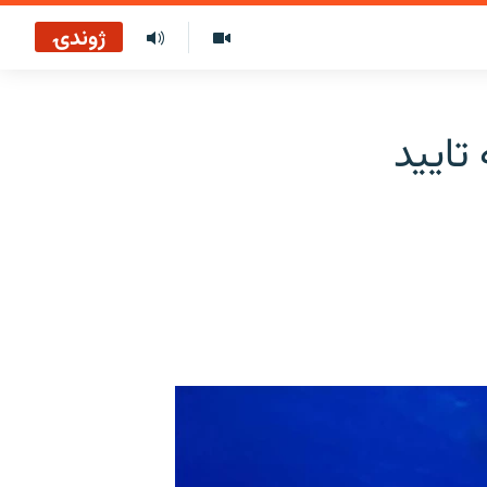
ژوندۍ
تایید