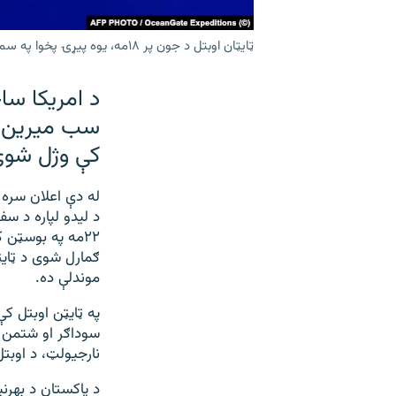
ټایټان اوبتل د جون پر ۱۸مه، یوه پیړۍ پخوا په سمندر کې د تبا شوي سمندري جهاز ټایټانک لیدو ته د ورتلو په مهال په لاره کې ورک شوی وو.
د امریکا س
سب میرین (ا
کې وژل شوي
له دې اعلان سره 
د لیدو لپاره د س
۲۲مه په بوسټن
موندلې ده.
په ټایټن اوبتل ک
سوداګر او شتمن ه
نارجیولټ، د اوب
د پاکستان د بهرنی