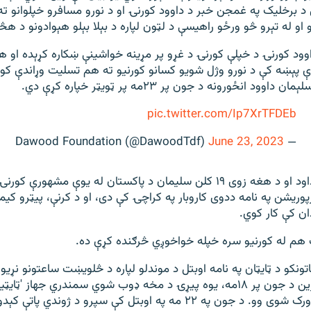
 د برخلیک په غمجن خبر د داوود کورنۍ او د نورو مسافرو خپلوانو ته
و له تېرو څو ورځو راهیسې د لټون لپاره د بېلا بېلو هېوادونو د هڅ
وود کورنۍ د خپلې کورنۍ د غړو پر مړینه خواشینې ښکاره کړېده او ه
 پېښه کې د نورو وژل شویو کسانو کورنیو ته هم تسلیت وړاندې کوي
وود انځورونه د جون پر ۲۳مه پر ټویټر خپاره کړې دي.
pic.twitter.com/Ip7XrTFDEb
June 23, 2023
— Dawood Foundation (@DawoodTdf)
۴۸ کلن شهزاده داود او د هغه زوی ۱۹ کلن سلیمان د پاکستان له یوې مشهور
ریشن په نامه ددوی کاروبار په کراچۍ کې دی، او د کرنې، پیټرو کیمی
ن کې کار کوي.
 هم له کورنیو سره خپله خواخوږي څرګنده کړې ده
.
ونکو د ټایټان په نامه اوبتل د موندلو لپاره د څلویښت ساعتونو نړیو
کوله. دا سب میرین د جون پر ۱۸مه، یوه پیړۍ د مخه ډوب شوي سمندري جهاز '
لیدو لپاره په لاره ورک شوی وو. د جون په ۲۲ مه په اوبتل کې سپرو د ژوند