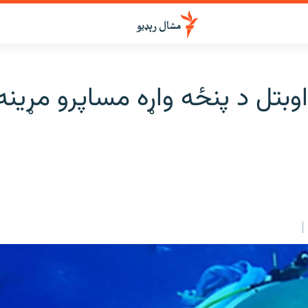
اوبتل د پنځه واړه مساپرو مړینه 