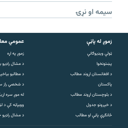
سیمه او نړۍ
زموږ له پاڼې
عمومي معل
ټولې ویډیوګانې
زموږ په اړه
پښتونخوا
د مشال راډيو ب
د افغانستان اړوند مطالب
د مطالبو بیاخپر
پاکستان
د شخصي راز سا
د بلوچستان اړوند مطالب
له موږ سره اړی
د خپرونو جدول
ووبپاڼه کې د ل
Gandhara
ځانګړې پاڼې او مطالب
د مشال راډیو 
موږ وڅارئ