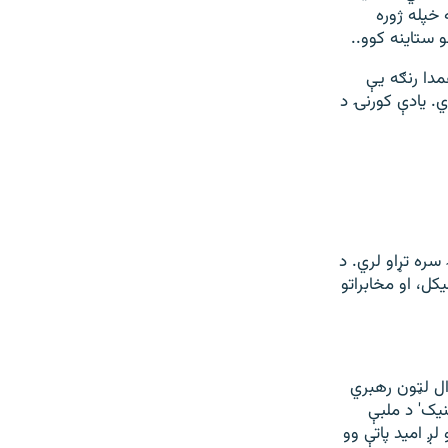
 خپله ژوره
و ستاینه کوو.
.
مدا رنګه یې
. یادې کورنۍ د
ې کورنۍ سره تړاو لري. د
کل، او مخابراتو
ال لټون رهبري
ټایټینیک' د ملبې
ي پاتې کېدو لږ امید پاتې وو