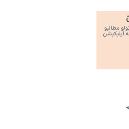
ولو مطالبو
ه اپليکېشن
.