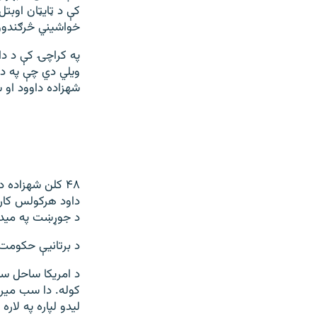
کې د ټایټان اوبتل
خواشیني څرګندوو ا
په کراچۍ کې د دا
ویلي دي چې په دې
شهزاده داوود او سلېمان دا
داود هرکولس کارپو
د جوړښت په میدا
د برتانیې حکومت
د امریکا ساحل سات