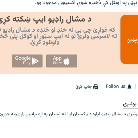
ېټې په اوبتل کې ذخیره شوې اکسیجن موجود وو.
د مشال راډیو ایپ ښکته کړئ
که غواړئ چې بې له خنډ او ځنډه د مشال راډیو ټ
ته لاسرسی ولرئ نو له ایپ سټور او ګوګل پلې څخ
ډاونلوډ کړئ.
Google
App
Play
Store
Follow us
چاپ کړئ
بونیری
يری د مشال رېډيو لپاره د پاکستان او افغانستان په اړه بېلابېل راپورونه جوړوي