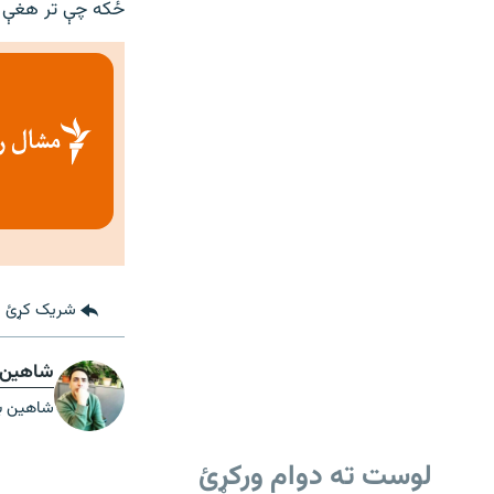
ځکه چې تر هغې ن
شریک کړئ
شاهین 
شاهين بون
لوست ته دوام ورکړئ