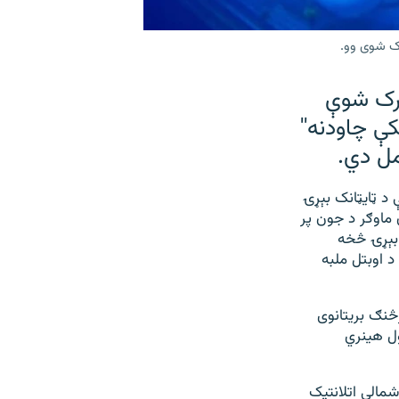
ورک شوې
ې چاودنه''
مل دي.
 د ټایټانک بېړۍ
 ماوګر د جون پر
 بېړۍ څخه
روالي کې د اوبتل ملبه
څنګ بریتانوی
ول هینري
شمالي اتلانتیک