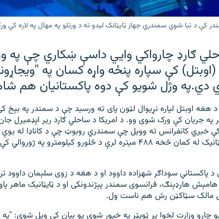
احلي ګارډ چارواکي وايي داسې ښکاري چې په 
وبتل) کې سپاره پنځه واړه کسان په ''ویجاړونک
 دي.په وژل شویو کې دوه پاکستانیان هم شا
د هغه اوبتل لپاره نړیوال لټون پای ته ورسید چې د سمندر په بېخ کې
فر په جریان کې ورک شوی وو. د امریکا د ساحلي ګارد ریر اېډمیرل جان
 کې خبري کانفرانس ته وویل چې سمندري روبوټ چې د کاناډا له یوې
ګمارل شوی د ټایټانیک له کمان څخه ۴۸۸ میتره لرې د څلورو کیلومترو په ژو
ې د پاکستاني سوداګر شهزاده داوود او د هغه د زوی سلېمان داوود تر
امېش هارډېنګ، فرانسوی سمندر پېژندونکی او د ټایټانیک ماهر پا
تل مالک سټاکټن رش هم ناست ول.
و چارو وزارت لخوا پر ټویټر په خپور شوي یو بیان کې ویل شوي: "په 