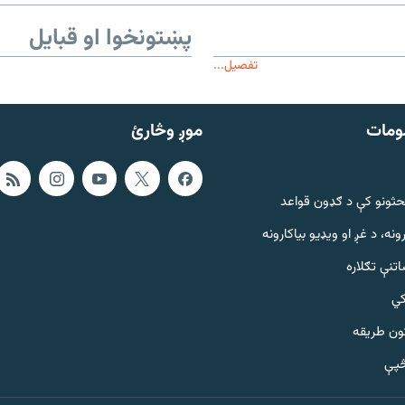
پښتونخوا او قبایل
تفصیل...
ومات
موږ وڅارئ
حثونو کې د ګډون قواعد
ونه، د غږ او ویډیو بیاکارونه
تنې تګلاره
کي
ټون طریقه
څپې