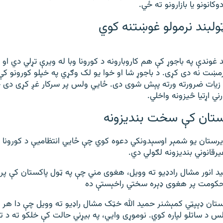
کانونو یا بازارونو ته ځي.
ټولبند نرمولو غوښتنه کوي
د غوندې په باجوړ کې هم کاروبارونه د کورونا وبا له ویرې تړلي دي او 
مښت نه دی کړی. د باجوړ شا او خوا یو لک وګړي په خپلو کورونو کې 
ر زیات ضرورته ورته پېش شوی دی. ځايي ولس پر سرکار غږ کړی دی 
ي اړتیا څیزونه واخلي.
ستان کې سخت بندیزونه
یرستان یو شمېر اوسېدونکي دعوه کوي چې ځايي انتظامیې د کورونا
یرقانوني بندیزونه لګولي دي.
 انور مشال رادډیو ته وویل، هغوی مني چې په ټول پاکستان کې پ
حکومت پر هغوی ډېره سختي راخېستې ده
تان ډېپټي کمېشنر حمید الله خټک مشال راډیو ته وویل چې دا هر څ
س د ساتلو لپاره کوي. نوموړی وايي، په بیړني حالت کې خلکو ته د ت