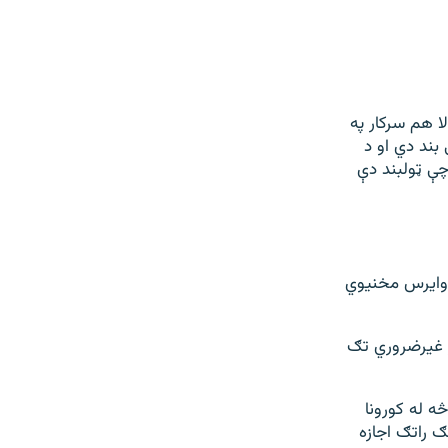
لا هم سرکار په
بند دي او د
چې ټولبند دې
 وایرس مخنیوي
ر غیرضروري تګ
ه له کورونا
ګ راتګ اجازه