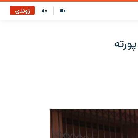
ژوندۍ
ستان: د کورونا وړحنو شمېر تر ۵۷۱۶ پورته