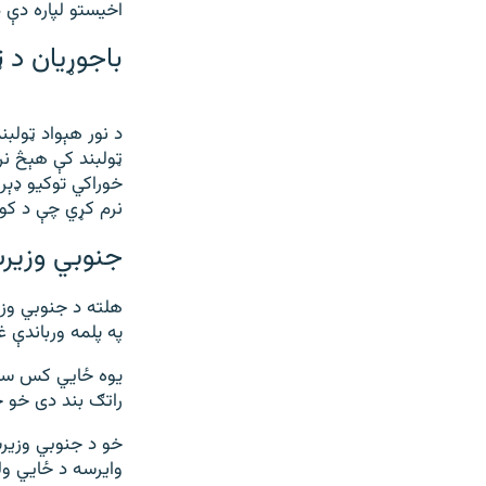
اخیستو لپاره دې دو
باجوړیان د 
د نور هېواد ټولبن
ټولبند کې هېڅ نر
خوراکي توکیو ډې
نرم کړي چې د کورن
جنوبي وزیر
هلته د جنوبي وز
په پلمه ورباندې غ
یوه ځايي کس سید
راتګ بند دی خو 
خو د جنوبي وزیرس
وایرسه د ځايي ول