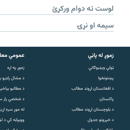
لوست ته دوام ورکړئ
سیمه او نړۍ
زموږ له پاڼې
عمومي معل
ټولې ویډیوګانې
زموږ په اړه
پښتونخوا
د مشال راډيو ب
د افغانستان اړوند مطالب
د مطالبو بیاخپر
پاکستان
د شخصي راز سا
د بلوچستان اړوند مطالب
له موږ سره اړی
د خپرونو جدول
ووبپاڼه کې د ل
Gandhara