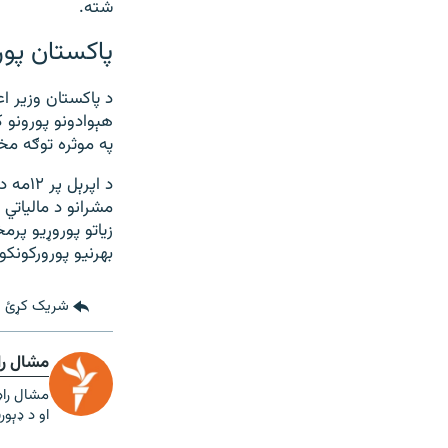
شته.
پاکستان پور
د پاکستان وزير اع
هېوادونو پورونو 
په موثره توګه مخ
د اپر
مشرانو د مالياتي 
زیاتو پوروړیو پرم
بهرنیو پورورکونکو څه باندې ۱۰۰ بی
شریک کړئ
مشال را
او د ډېو