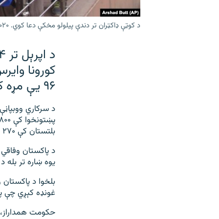
د کوټې ډاکټران تر دندې پیلولو مخکې دعا کوي. ۲۰۲۰، ۲۶
۹۶ یې مړه کړي او ۱۳۷۸ ترې روغ راوتي دي.
بلتستان کې ۲۷۰ کسان اغيزمن شوي دي.
د پاکستان وفاقي ا
یوه ښاره تر بله د
غونډه کېږي چې پک
حکومت همداراز، و