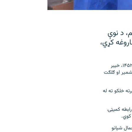
سم، د نوې
ووېډ ــ ۱۹په ګرد ملک کې ۵۷۱۶ تنه ناروغه کړي،
د سرکاري ووبپاڼې له مخه له کورونا وايرسه تر ټولو زيات په پنجاب کې۲۸۲۶، سند کې ۱۴۵۲، خيبر
اني انتظام لاندې کشمير او ګلګت
رته خلکو ته له
 د اپريل په ۱۴مه، د اقتصادي رابطه کميټۍ
کوي.
مال شیانو