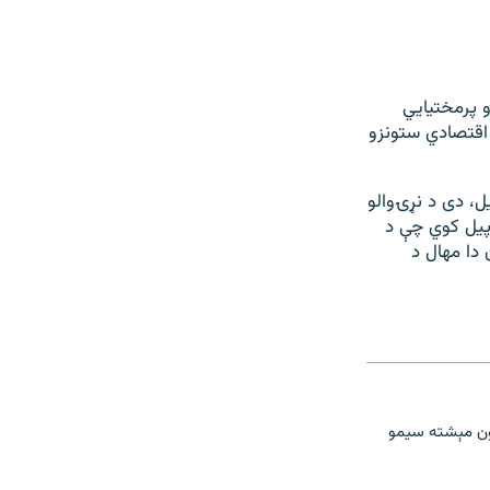
و پرمختیايي
 اقتصادي ستونزو
ویل، دی د نړۍوالو
اپيل کوي چې د
 دا مهال د
چستان پښتون مېشته سیمو