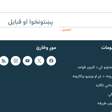
پښتونخوا او قبایل
تفصیل...
ومات
موږ وڅارئ
حثونو کې د ګډون قواعد
ونه، د غږ او ویډیو بیاکارونه
تنې تګلاره
کي
ټون طریقه