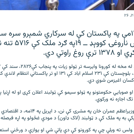
د اپرېل تر ۱۴مې په پاکستان کې له سرکاري شمېرو سره 
کورونا وایرس ناروغۍ ک
پښتونخوا کې ۸۰۰، بلوچستان کې ۲۳۱ اسلام اباد کې ۱۳۱ او تر پاکست
و صوبايي حکومتونو په ټولو سیمو کې ټولبند اعلان کړی او له اړتیا پ
 تګ اجازه نه ورکوي.
بلخوا د پاکستان وزيراعظم عمران خان په مشرۍ کې نن،
ې به په ملک کې د ټولبند (لاک ډاون) د مودې غځولو په اړه فيصله 
لس ته ویلي چې په کورونو کې دې پاتې شي او یوازې د ورځني استع