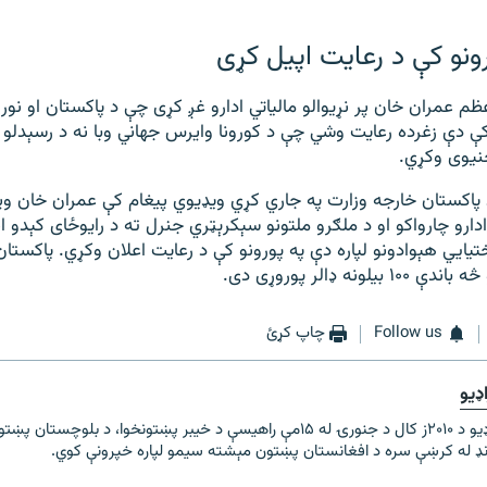
ونو کې د رعایت اپیل کړی
ظم عمران خان پر نړيوالو مالیاتي ادارو غږ کړی چې د پاکستان او نور
کې دې زغرده رعایت وشي چې د کورونا وايرس جهاني وبا نه د رسېدلو
نيوی وکړي.
ېل پر ۱۲مه د پاکستان خارجه وزارت په جاري کړي ويډيوي پيغام کې عمران خان 
ادارو چارواکو او د ملګرو ملتونو سېکرېټري جنرل ته د رایوځای کېدو 
ختیايي هېوادونو لپاره دې په پورونو کې د رعايت اعلان وکړي. پاکستان
لونه ډالر پوروړی دی.
Follow us
چاپ کړئ
ډیو
مشال راډیو د ۲۰۱۰ز کال د جنورۍ له ۱۵مې راهیسې د خیبر پښتونخوا، د بلو
رنډ له کرښې سره د افغانستان پښتون مېشته سیمو لپاره خپرونې کوي.