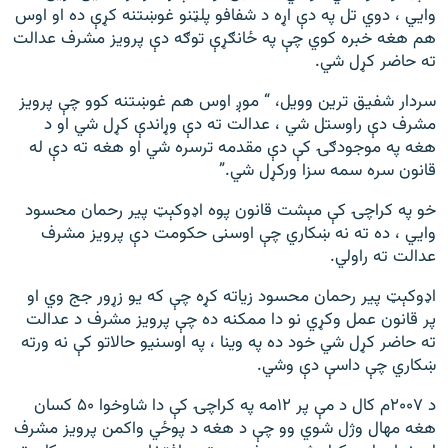
وايي ، دوي تل په دې اړه د شفافو پلټنو غوښتنه کړې ده او اوس
هم هغه خبره کوي چې په ځانګړې توګه دې پرویز مشرف عدالت
ته حاضر کړل شي.
سردار شفیق ترین وویل، “ موږ اوس هم غوښتنه کوو چې پرویز
مشرف دې راوستل شي ، عدالت ته دې وړاندې کړل شي او د
هغه په موجودګۍ کې دې مقدمه ترسره شي او هغه ته دې له
قانون سره سمه سزا ورکړل شي.”
خو په کراچۍ کې مېشت قانون پوه اډوکېټ پیر رحمان محسود
وايي ، ده ته نه ښکاري چې اوسنی حکومت دې پرویز مشرف
عدالت ته راولي.
اډوکېټ پیر رحمان محسود زیاته کړه چې که یو زړور جج وي او
پر قانون عمل وکړي نو دا ممکنه ده چې پرویز مشرف د عدالت
ته حاضر کړل شي خود ده په وینا ، په اوسنیو حالاتو کې نه ورته
ښکاري چې داسې دې وشي.
د ۲۰۰۷م کال د مې پر ۱۲مه په کراچۍ کې دا شاوخوا ۵۰ کسان
هغه مهال وژل شوي وو چې د هغه د پوځي واکمن پرویز مشرف