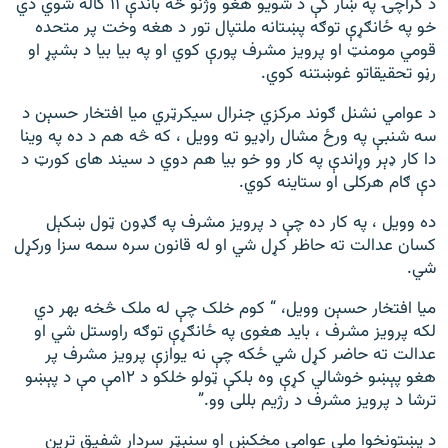
د کراچۍ په ښار کې د شویو هغو وژنو څه باندې ۱۱ کاله شوي دي
خو په ځانګړې توګه پښتانه ملتپال تور د هغه وخت پر متحده
قومي مومنټ او پرویز مشرف پورې کوي او په بیا بیا د بشپړ او
رڼو تحقیقاتو غوښتنه کوي.
د عوامي نشنل ګوند مرکزي جنرال سیکرټري میا افتخار حسېن د
سه شنبې په ورځ مشال راډیو ته وویل ، که څه هم د ده په وینا
دا کار ډېر وړاندې په کار وو خو بیا هم دوي د سیند های کورټ د
دې ګام هرکلی او ستاینه کوي.
ده وویل ، په کار ده چې د پرویز مشرف په ګډون ټول ښکېل
کسان عدالت ته حاظر کړل شي او له قانون سره سمه سزا ورکړل
شي.
میا افتخار حسېن وویل، “ کوم خلک چې له ملک څخه بهر دي
لکه پرویز مشرف ، باید هغوی په ځانګړې توګه راوستل شي او
عدالت ته حاضر کړل شي ځکه چې نه یوازې پرویز مشرف پر
هغو پېښو خوشالي کړې وه بلکې ټولو خلکو د ۱۲مې مې د پېښو
ترشا د پرویز مشرف د رژیم بللی وو.”
د پښتونخوا ملي عوامي مخکښ او سنېټر سردار شفیق ترین