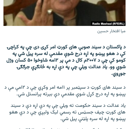
رشئ
۱۴ ساعته راډیويي خپرونې
Gandhara
میا افتخار حسېن
موږ وڅارئ
د پاکستان د سیند صوبې های کورټ امر کړی دی چې په کراچۍ
کې د هغو پېښو په اړه درج شوې مقدمې له سره پیل شي په
کومو کې چې د ۲۰۰۷م کال د مې پر ۱۲مه شاوخوا ۵۰ کسان وژل
د ازادې اروپا راډیو ټولې ووبپاڼې
شوي وو. یاد عدالت ویلي چې په دې اړه به ځانګړې جرګګۍ
جوړوي.
د سیند های کورټ د سپټمبر پر ۱۱مه امر وکړي چې د ۱۲مې مې د
پېښو په اړه درج کړل شوې مقدمې دې بیرته پرانستل شي.
یاد عدالت د سیند حکومت ته ویلي چې په دې اړه دې د سیند
های کورټ چیف جسټس ته رسمي لیک ولېږي چې د دې هغو
پېښو په اړه له سره پلټنې پیل شي.