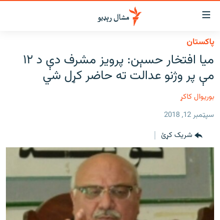
اسرسي
ای
پاکستان
کور
مومي
میا افتخار حسېن: پرویز مشرف دې د ۱۲
اڼې
لنډ خبرونه
مې پر وژنو عدالت ته حاضر کړل شي
ا
وضوع
پښتونخوا او قبایل
ه
بوریوال کاکړ
بلوچستان
اړ
سپټمبر 12, 2018
ئ
پاکستان
مومي
شریک کړئ
افغانستان
ا
ورپاڼې
نړۍ
ه
ځانګړې مرکې، شننې
اړ
ئ
انځور او ویډیو
ټون
ه
اوونیزې خپرونې