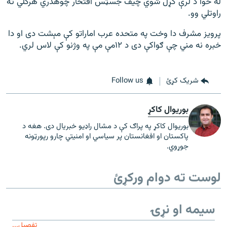
له خوا د لرې کړل شوي چیف جسټس افتخار چوهدري هرکلي ته
راوتلي وو.
پرویز مشرف دا وخت په متحده عرب اماراتو کې مېشت دی او دا
خبره نه مني چې ګواکې دی د ۱۲مې مې په وژنو کې لاس لري.
شریک کړئ
Follow us
بوریوال کاکړ
بوریوال کاکړ په پراګ کې د مشال راډیو خبریال دی. هغه د
پاکستان او افغانستان پر سیاسي او امنیتي چارو رپورټونه
جوړوي.
لوست ته دوام ورکړئ
سیمه او نړۍ
تفصیل...