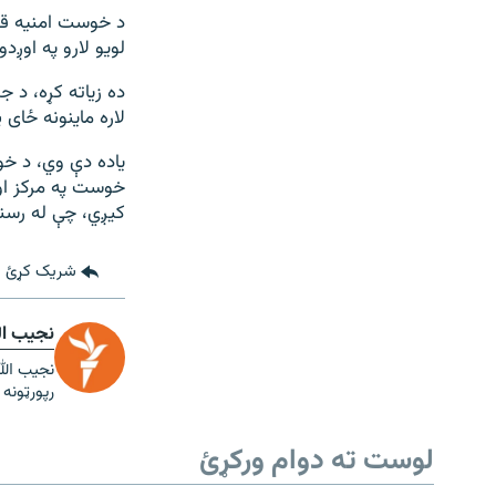
لویو لارو په اوږ
ده زیاته کړه، د 
لاره ماینونه ځای
یاده دې وي، د خو
خوست په مرکز او 
کیږي، چې له رسنی
شریک کړئ
نجیب ال
نجیب الل
رپورټونه
لوست ته دوام ورکړئ