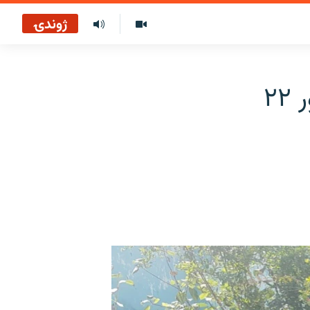
ژوندۍ
خوست: پولیسو د بیلابیلو جرمونو په تور ۲۲