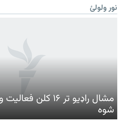
نور ولولئ
Gandhara
موږ وڅارئ
مشال راډیو تر ۱۶ کلن ف
شوه
د ازادې اروپا راډیو ټولې ووبپاڼې