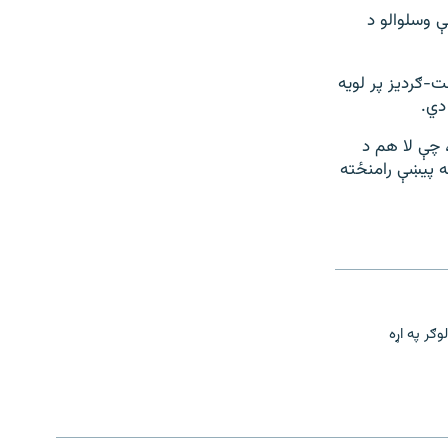
 بیلا بیل ماینونه چې وسلوالو د
-ګردیز پر لویه
دي.
 چې لا هم د
ه پيښې رامنځته
ګر په اړه