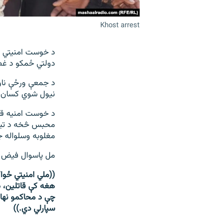
Khost arrest
د خوست امنیتي چا
دولتي ځمکو د غصب، له
د جمعې ورځې ناو
نیول شوي کسان د 
د خوست امنیه قوم
مغلوبه وسلواله ج
مل پاسوال فیض ا
هغه کې قاتلین، د
چې د محاکمو نهاي
سپارلي دي.))