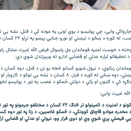
رواکي وايي، چې پولیسو د یوې اونۍ په موده کې د قتل، نشه يي تو
 کوره د ښځو د تيښتې او نورو جنايي پېښو په تړاو ۲۲ کسان نیولي دي.
خته د خوست امنیه قوماندان مل پاسوال فیض الله غیرت مشال راډی
تحقیقاتو لپاره عدلي او قضايي ادارو ته ورپېژندل شوي دي.
اندان زیاتوي، د نیول شویو کسانو څخه یو تن د قتل، دوه کسان د غل
محبس څخه د تيښتې، دوه ښځې له کوره د فرار، ۸ کسان د نشه يي توکو
ګړه کې د ګډون او پاتې د دولتي ځمکو د غصب په تور د پولیسو لخو
لله غیرت وايي:
((ملي امنیتي ځواکونو د امنیت د تامینولو تر څنګ ۲۲ کسان د مختلف
 مخدره موادو قاچاق کوونکي، د ځمکو غاصبین، د زنا په تور دوه کس
ي فیصلې پرې شوې وې او دوی فرار وو، نیولي او عدلي او قضايي ارګا