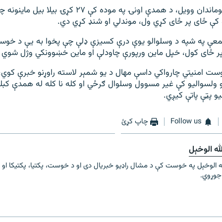
د خوست امنیه قوماندان وویل، د همدې اونۍ په موده کې ۲۷ کړۍ
دو کې ځای پر ځای کړي ول، موندلي او شنډ کړي دي.
جمعې په شپه د وسلوالو یوې درې کسیزې ډلې چې پخوا به يې د خوست
 پر ځای کول، خپل ماین ورپورې چاودلې او ماین خښوونکي وژل شوي 
ست امنیتي چارواکي داسې مهال د یو شمېر لاسته راوړنو خبرې کوي،
ولسوالیو کې غیر مسوول وسلوال ګرځي او کله نا کله له همدې کبل
و پټې پاتې کیږي.
Follow us
چاپ کړئ
له الوخېل
ه الوخېل په خوست کې د مشال راډیو خبریال دی او د خوست، پکتیا، پکتیکا او لو
 جوړوي.