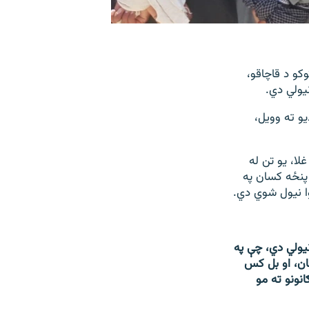
کو د قاچاقو،
و ته وویل،
ا، یو تن له
 د کاروبار او پنځه کسان په
ا نیول شوي دي.
و جرمونو په تور نیولي دي، چې په
ان، او بل کس
نونو ته مو