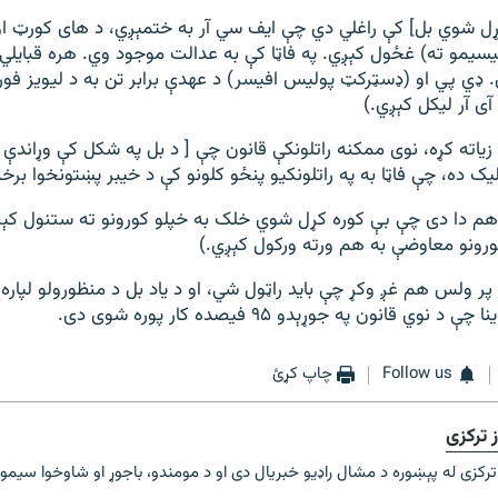
کړل شوي بل] کې راغلي دي چې ایف سي آر به ختمېږي، د های کورټ ا
یليسیمو ته) غځول کېږي. په فاټا کې به عدالت موجود وي. هره قبایلي
 ډي پي او (ډسټرکټ پولیس افیسر) د عهدې برابر تن به د لیویز ف
 آی آر لیکل کېږي.)
یاته کړه، نوی ممکنه راتلونکې قانون چې [ د بل په شکل کې وړاند
یک ده، چې فاټا به په راتلونکیو پنځو کلونو کې د خیبر پښتونخوا بر
م دا دی چې بې کوره کړل شوي خلک به خپلو کورونو ته ستنول کېږي،
کورونو معاوضې به هم ورته ورکول کېږي.)
ر ولس هم غږ وکړ چې باید راټول شي، او د یاد بل د منظورولو لپاره
نوي قانون په جوړېدو ۹۵ فیصده کار پوره شوی دی.
Follow us
چاپ کړئ
 ترکزی
رکزی له پېښوره د مشال راډیو خبریال دی او د مومندو، باجوړ او شاوخوا سیمو پ