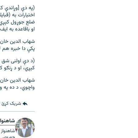
(په دې [وړاندې 
اختیارات به (قبا
ضلع جوړول کېږي.
او باقاعده به ایف
شهاب الدین خان ز
پکې دا خبره هم ل
(د دې اولنی شق ه
کېږي، او د ړنګو 
شهاب الدین خان پ
واچوي، د ده په وینا چې د 
شریک کړئ
شاهنواز
شاهنواز ت
جوړوي.