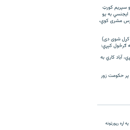
و سپریم کورټ
 ایجنسي به یو
ورس مشری کوي،
ې کړل شوی دی)
خه ګرځول کېږي:
 آباد کاري به
 پر حکومت زور
ه اړه رپورټونه