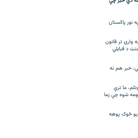
نه دي خبر چې
 نور پاکستان
 وارۍ تر قانون
نټ د قبایلي
ي، خبر هم نه
لم، ما ترې
ومه شوه چې زما
 یو څوک پوهه