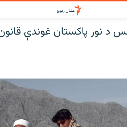
لس د نور پاکستان غوندې قانون