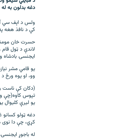
د قبایلي سیمو ول
دغه بدلون به له 
ولس د اېف سي آر 
کې د نافذ هغه پ
حسرت خان مومند و
لاندې د ټول قام 
ایجنسۍ بادشاه و
یو قامي مشر نیاز
وو، او یوه ورځ د 
(دکان کې ناست وم
تپوس کاوه(چې ول
یو لیرې کلیوال ی
دغه ټولو کسانو غ
کړي، چې دا نوی م
له باجوړ ایجنسۍ 