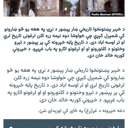
رشئ
۱۴ ساعته راډیويي خپرونې
Gandhara
د خېبر پښتونخوا تاریخي ښار پېښور د نړۍ په هغه یو څو ښارونو
موږ وڅارئ
کې شمېرل کېږي چې خواوشا دوه نیمه زره کلن لرغونی تاریخ لري
او تر اوسه اباد دی. د تاریخ پاڼه خپرونه کې پر پېښور د تېرو
وختونو د کلتورونو او او لرغونو اثارو په باب غږېږو. د خپرونې
کوربه خالد خان دی.
د ازادې اروپا راډیو ټولې ووبپاڼې
د خېبر پښتونخوا تاریخي ښار پېښور د نړۍ په هغه یو څو
ښارونو کې شمېرل کېږي چې خواوشا دوه نیمه زره کلن
لرغونی تاریخ لري او تر اوسه اباد دی. د تاریخ پاڼه خپرونه
کې پر پېښور د تېرو وختونو د کلتورونو او او لرغونو اثارو په
باب غږېږو. د خپرونې کوربه خالد خان دی.
دغه خپرونه د غږ(ږغ) په ځای کې اورېدای شئ.