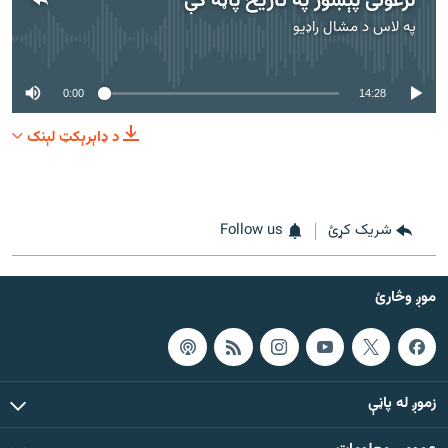
لرغونی پېښور په تاریخ پاڼه کې
په لاس د
مشال راډیو
هېڅ میډیايي سرچینه اوس نشته
0:00
14:28
د ډاېرېکټ لېنک
شریک کړئ
Follow us
موږ وڅارئ
زموږ له پاڼې