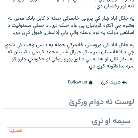
تنه نور زخمیان دي.
په جلال اباد ښار کې پرونۍ ځانمرګي حمله د کابل بانک مخې ته
وشوه چې اکثره قربانیان ېې عام خلک دي. د حملې مسئولیت د
اسلامي دولت په نوم وسله والې ډلې [داعش] قبول کړی دی.
په جلال اباد کې وروستۍ ځانمرګې حمله په داسې وخت کې شوې
چې د افغانستان سرلښکر جنرال شیر محمد کریمي پاکستان ته
په سفر تللی او هلته یې د لوړ پوړو پوځي او حکومتي چارواکو
سره ملاقاتونه کړي دي.
شریک کړئ
Follow us
لوست ته دوام ورکړئ
سیمه او نړۍ
تفصیل...