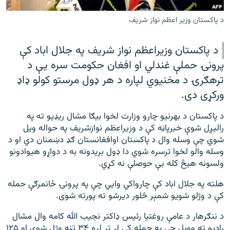
رشئ
۱۴ ساعته راډیويي خپرونې
د پاکستان وزیر اعظم نواز شریف
Gandhara
د پاکستان وزیراعظم نواز شريف په جلال اباد کې
پرونۍ حملې غندلي او افغان حکومت سره يې د
موږ وڅارئ
ترهګرۍ د مخنيوي لپاره د هر ډول مرستو کولو ډاډ
ورکړی دی.
د ازادې اروپا راډیو ټولې ووبپاڼې
د پاکستان د بهرنیو چارو وزارت لخوا بیګا مشال ریډیو ته په
رالیږل شوې خبرپاڼه کې د وزیراعظم نوازشریف په حواله ویل
شوي چې وسله وال د پاکستان اوافغانستان ګډ دښمنان دي او د
وسله والو لخوا ترسره شوي دا ډول بریدونه به د دواړو هیوادونو
ولسونه هیڅ کله بې حوصلې نه کړي.
هلته په جلال اباد کې چارواکي وايي چې په پرونۍ ځانمرګې حمله
کې د وژلو شویو شمېر څلور دیرشو ته پورته شوی.
د ننګرهار د عامې روغتیا رئیس ډاکتر نجیب الله کامه وال مشال
راډیو ته وویل چې په حمله کې لږ تر لږه ۳۴ تنه وژل شوي او ۱۲۵