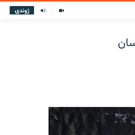
ژوندۍ
ګاډي کې چاودنې ۱۲ کسان