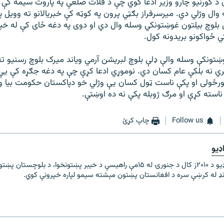
 د کورنيو چارو وزير ادعا کوي چې د قلات ضلعې په پاروت سيمه کې ي
ال وژلي دي. ميرسرفراز بګټي پرون په کوټه کې خبريالانو ته وويل په
بلوچ بيلتون غوښتونکي وسله وال دي او دوی په دغه ځای کې له خپ
يتي ځواکونو بريدونه کول.
وښتونکې وسله والې ډلې بلوچ لبريشن آرمي وياند ميرک بلوچ رسنیو ت
ي نه بلکې عام کسان دي. نوموړي ادعا کړې چې په دغه جګړه کې یې 
غورځولی او پکې ناست ټول کسان يې وژلي خو دپاکستان حکومت بيا 
 ناسته کړې او مرګ ژوبله پکې نه ده اوښتې.
Follow us
چاپ کړئ
ډیو
مشال راډیو د ۲۰۱۰ز کال د جنورۍ له ۱۵مې راهیسې د خیبر پښتونخوا، د بلو
رنډ له کرښې سره د افغانستان پښتون مېشته سیمو لپاره خپرونې کوي.