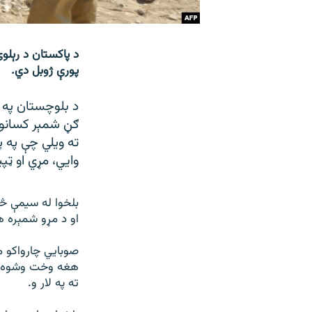
پورې ژوبل دي.
د بلوچستان په 
ګڼ شمېر کسانو 
وايي، مړي او ټ
او د مړو شمېره ه
صوبايي چارواکو م
هغه وخت وشوه کل
ته په لار و.