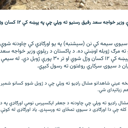
سيوۍ سیمه کې نن (سېشنبه) په يو اورګاډي کې چاودنه شوې 
ته مرګ ژوبله اوښتې ده. د پاکستان د رېلوې وزير خواجه سعد
ته ويلي چې په پېښه کې ۱۲ کسان وژل شوي او تر ۳۰ پورې ژ
پيان د سيوۍ سرکاري روغتون ته رسول کيږي.
م زياتېدای شي.
شال راډیو ته ويلي چې چاودنه د جعفر ایکسپرس نومې اورګاډي په د
ه چې دا اورګاډی د سيوۍ تمځای ته ورسېدی. ياد اورګاډی له کوټې 