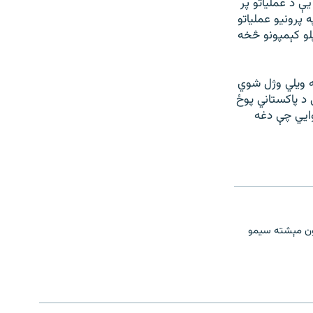
ې د عملياتو پر
 پرونيو عملياتو
لو کېمپونو څخه
ه ويلي وژل شوي
د پاکستاني پوځ
وايي چې دغه
چستان پښتون مېشته سیمو