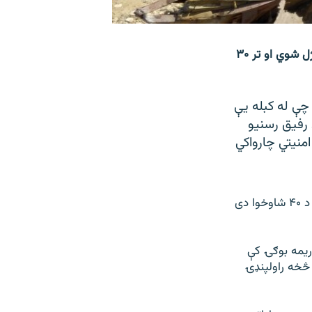
د پاکستان د رېلوې وزير خواجه سعد رفيق رسنيو ته ويلي چې په پېښه کې ۱۲ کسان وژل شوي او تر ۳۰
چې له کبله يې
 رفيق رسنيو
وبل دي. له سیمې امنيتي چارواکي
بلخوا له سيمې څخه عيني شاهدانو مشال راډيو ته ويلي چې د ژوبل شوو کسانو شمېر د ۴۰ شاوخوا دی
ريمه بوګۍ کې
څخه راولپنډۍ