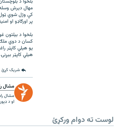
بلخوا د بلوچستان
مهال ديرش وسله و
کې وژل شوي ټول 
پر اورګاډو او امن
بلخوا د بیلتون غ
کسان د دوي ملګر
يو هيلي کاپټر را
هیلي کاپټر بیړنۍ
شریک کړئ
مشال را
او د ډېو
لوست ته دوام ورکړئ