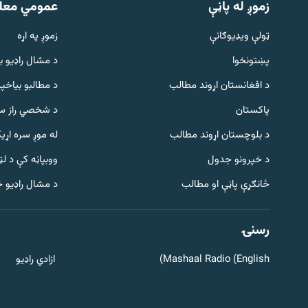
زموږ له پاڼې
عمومي معل
ټولې ویډیوګانې
زموږ په اړه
پښتونخوا
د مشال راډيو ب
د افغانستان اړوند مطالب
د مطالبو بیاخپر
پاکستان
د شخصي راز سا
د بلوچستان اړوند مطالب
له موږ سره اړی
د خپرونو جدول
ووبپاڼه کې د ل
Gandhara
ځانګړې پاڼې او مطالب
د مشال راډیو 
موږ وڅارئ
رسنۍ
Mashaal Radio (English)
ازادي راډیو
د ازادې اروپا راډیو ټولې ووبپاڼې