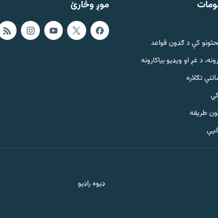
ومات
موږ وڅارئ
حثونو کې د ګډون قواعد
ونه، د غږ او ویډیو بیاکارونه
تنې تګلاره
کي
ټون طریقه
څپې
ډیوه راډیو