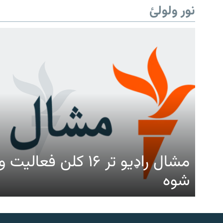
نور ولولئ
مشال راډیو تر ۱۶ کلن ف
شوه