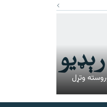
عالیت وروسته وتړل