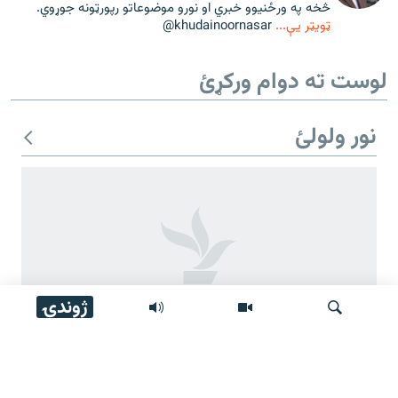
څخه په ورځنيوو خبري او نورو موضوعاتو رپورټونه جوړوي.
ټويټر يې...
khudainoornasar@
لوست ته دوام ورکړئ
نور ولولئ
ژوندۍ
مشال راډیو تر ۱۶ کلن فعالیت وروسته وتړل شوه
لټون