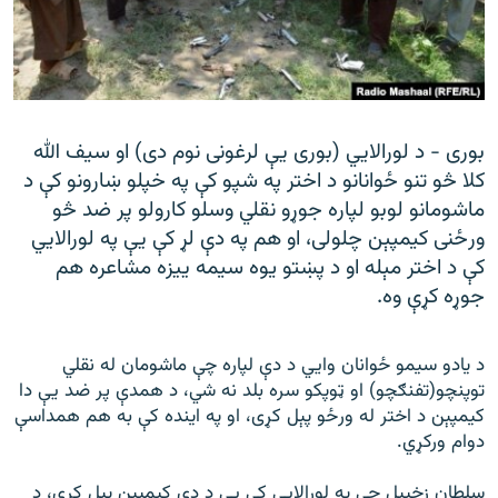
رشئ
۱۴ ساعته راډیويي خپرونې
Gandhara
موږ وڅارئ
بوری - د لورالايي (بوری یې لرغونی نوم دی) او سیف الله
کلا څو تنو ځوانانو د اختر په شپو کې په خپلو ښارونو کې د
ماشومانو لوبو لپاره جوړو نقلي وسلو کارولو پر ضد څو
ورځنی کیمپېن چلولی، او هم په دې لړ کې يې په لورالايي
د ازادې اروپا راډیو ټولې ووبپاڼې
کې د اختر مېله او د پښتو يوه سیمه ييزه مشاعره هم
جوړه کړې وه.
د يادو سیمو ځوانان وايي د دې لپاره چې ماشومان له نقلي
توپنچو(تفنګچو) او ټوپکو سره بلد نه شي، د همدې پر ضد يې دا
کیمپېن د اختر له ورځو پېل کړی، او په اينده کې به هم همداسې
دوام ورکړي.
سلطان زخپېل چې په لورالايي کې يې د دې کیمپېن پېل کړی، د