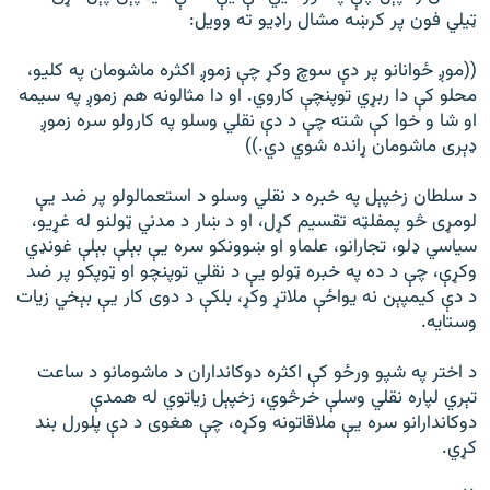
ټيلي فون پر کرښه مشال راډيو ته وویل:
((موږ ځوانانو پر دې سوچ وکړ چې زموږ اکثره ماشومان په کلیو،
محلو کې دا ربړي توپنچې کاروي. او دا مثالونه هم زموږ په سیمه
او شا و خوا کې شته چې د دې نقلي وسلو په کارولو سره زموږ
ډېری ماشومان ړانده شوي دي.))
د سلطان زخپېل په خبره د نقلي وسلو د استعمالولو پر ضد يې
لومړی څو پمفلټه تقسیم کړل، او د ښار د مدني ټولنو له غړيو،
سیاسي ډلو، تجارانو، علماو او ښوونکو سره يې بېلې بېلې غونډي
وکړې، چې د ده په خبره ټولو يې د نقلي توپنچو او ټوپکو پر ضد
د دې کیمپېن نه يواځې ملاتړ وکړ، بلکې د دوی کار يې بېخي زیات
وستايه.
د اختر په شپو ورځو کې اکثره دوکانداران د ماشومانو د ساعت
تېري لپاره نقلي وسلې خرڅوي، زخپېل زیاتوي له همدې
دوکاندارانو سره يې ملاقاتونه وکړه، چې هغوی د دې پلورل بند
کړي.