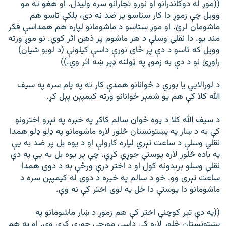
((موږ له دوکاندرانو او نورو تجارانو سره ولیدل. او هغو ته مو
وویل چې زموږ دا کار ستاسو پر ضد نه دی، بلکې تاسو هم
ماشومان لرئ. او موږ ستاسو د ماشومانو لپاره هم همداسې فکر
مند يو. دا نقلي وسلې د هر ماشوم پر ذهن اثر کوي. نو موږ ورته
وویل که تاسو د دې پر ځای نورې داسې کیلونې (د لوبو شیان)
راوړئ نو د دې به زموږ په ټولنه ډېر ښه اثر وي.))
د لورالايي يا بوري د ځوانانو همدې کار ته په پام سره په سیف
الله کلا کې هم يو شمېر ځوانانو ورته کیمپېن پېل کړ.
د سیف الله کلا د يوه ځوان سالم کاکړ په خبره په تېرو اخترونو
کې به د ښار په پښتونستان څلور لاره ماشومانو په ډلو ډلو همدا
نقلي وسلې د ساعت تېري لپاره کارولې او د يوه بل پر ضد به يې
په ياده څلور لاره پوستې جوړي کړې. چې پر يوه بل به يې په دې
نقلي وسلو بریدونه کول او د اختر درې ورځې به د دوی همدا
ساعت تېری وو. خو د سالم په خبره د دوی له کیمپېن سره د
ماشومانو دا پوستې دا ځل په لوی اختر کې نه وې.
((په دې تېر کوچني اختر کې هم زموږ د ښار ماشومانو په
پښتونستان څلور لاره کې داسې مورچې جوړې کړې وې. او په هم