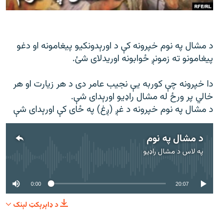
رشئ
۱۴ ساعته راډیويي خپرونې
Gandhara
د مشال په نوم خپرونه کې د اورېدونکیو پیغامونه او دغو
پیغامونو ته زمونږ ځوابونه اوریدلای شئ.
موږ وڅارئ
دا خپرونه چې کوربه یې نجیب عامر دی د هر زیارت او هر
خالي پر ورځ له مشال راډیو اورېدای شې.
د ازادې اروپا راډیو ټولې ووبپاڼې
د مشال په نوم خپرونه د غږ (ږغ) په ځای کې اورېدای شې
د مشال په نوم
په لاس د
مشال راډیو
هېڅ میډیايي سرچینه اوس نشته
0:00
20:07
د ډاېرېکټ لېنک