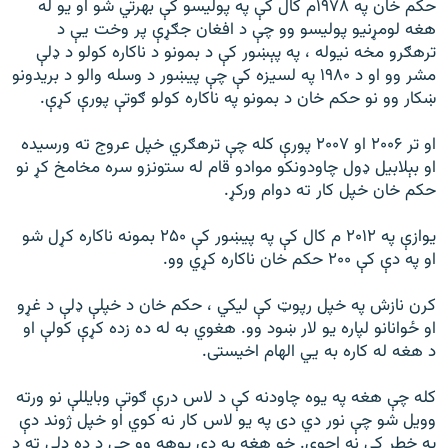
حکم خان په ۱۹۷۸م کال کې په پولیسو کې بهرتي شو او یو له
هغه لومړنیو پولیسو وو چې د افغان جګړې پر وخت يې د
ترهګرو مخه نیوله ، په پېښور کې د بمونو د ناکاره کولو د ډلې
مشر وو او د ۱۹۸۰ په لسیزه کې چې پیښور د وسله والو د بریدونو
ښکار وو نو حکم خان د بمونو په ناکاره کولو ګوتې پورې کړې.
او تر ۲۰۰۶ او ۲۰۰۷ پورې کله چې ترهګري خپل عروج ته ورسیده
او بېلابیل ډول چاودونکو موادو قام له ستونزو سره مخامخ کړ نو
حکم خان خپل کار ته دوام ورکړ.
یوازې په ۲۰۱۲ م کال کې په پیښور کې ۲۵۰ بمونه ناکاره کړل شو
او په دې کې ۲۰۰ حکم خان ناکاره کړي وو.
کرن نازش په خپل رپوټ کې لیکي ، حکم خان د خپلې ډلې د غړو
او ځوانانو لپاره یو لار ښود وو. هغوي به له ده زده کړې کولې او
د هغه له کاره به يي الهام اخیستی.
کله چې هغه په یوه چاودنه کې د لاس درې ګوتې وبایللې نو ورته
وویل شو چې نور دي دی په یو لاس کار نه کوي او خپل ژوند دې
په خطر کې نه اچوي. خو هغه په دې پوهه وو چې د ده ډلې ته د