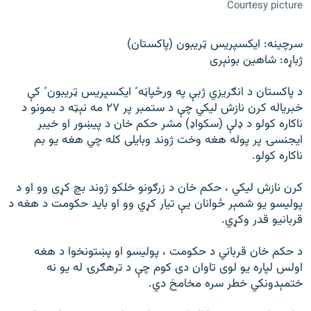
رشئ
Courtesy picture
۱۴ ساعته راډیويي خپرونې
سرچینه: ایکسپریس ټریبون (پاکستان)
Gandhara
ژباړه: شاهین بونېری
موږ وڅارئ
د پاکستان د انګریزي ژبې په ورځپاڼه ً ایکسپریس ټریبون ً کې
خبریاله کرن نازش لیکي چې د ستمبر پر ۲۷ مه نېټه د بمونو د
ناکاره کولو د ډلې (سکواډ) مشر حکم خان د پیښور او خيبر
ایجنسۍ پر پوله هغه وخت ژوند وبایلی کله چي هغه یو بم
د ازادې اروپا راډیو ټولې ووبپاڼې
ناکاره کولو.
کرن نازش لیکي ، حکم خان د زرګونو خلکو ژوند بچ کړی وو او د
پولیسو یو شمېر ځوانان يې تیار کړي وو او باید حکومت د هغه د
قربانیو قدر وکړي.
د حکم خان قرباني د حکومت ، پولیسو او پښتونخوا د هغه
اولس لپاره یو لوی تاوان دی کوم چې د ترهګرۍ له یو نه
ختمېدونکي خطر سره مخامخ دي.