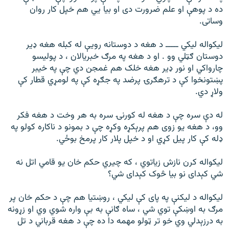
ده د پوهې او علم ضرورت دی او بیا يي هم خپل کار روان
وساتی.
لیکواله لیکي ـــــ د هغه د دوستانه رویې له کبله هغه ډیر
دوستان ګټلي وو . او د هغه په مرګ خبریالان ، د پولیسو
چارواکي او نور ډیر هغه خلک هم غمجن دي چې په خیبر
پښتونخوا کې د ترهګرۍ پرضد په جګړه کې په لومړي قطار کې
ولاړ دي.
له دې سره چې د هغه له کورنۍ سره به هر وخت د هغه فکر
وو، د هغه یو زوی هم پرېکړه وکړه چې د بمونو د ناکاره کولو په
ډله کې کار پیل کړي او د خپل پلار کار پرمخ بوځي.
لیکواله کرن نازش زیاتوي ، که چیري حکم خان یو قامي اتل نه
شي کېدای نو بیا څوک کېدای شي؟
لیکواله د لیکنې په پای کې لیکي ، روښتیا هم چې د حکم خان پر
مرګ به اوښکې توي شي ، ساه ګانې به بې واره شوي وي او زړونه
به درزېدلي وي خو تر ټولو مهمه دا ده چې د هغه قرباني د تل