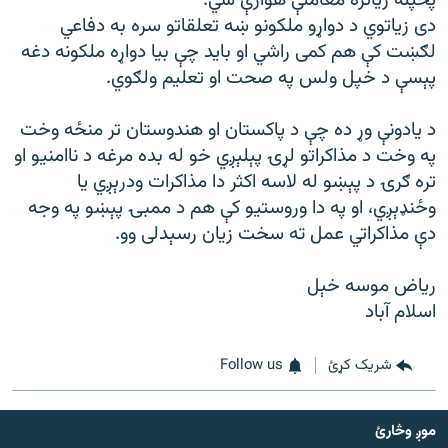
دی زیاتوي د دواړو ملکونو ښه تعلقاتو سره به دفاعي
لګښت کې هم کمی راشي او بايد چې بيا دواړه ملکونه دغه
پېسې د خپل ولس په صحت او تعليم ولګوي.
د يادونې وړ ده چې د پاکستان او هندوستان تر منځه وخت
په وخت د مذاکراتو لړۍ پېلېږي خو له بده مرغه د ناامنيو او
تره ګرۍ د پېښو له لاسه اکثر دا مذاکرات ودرېږي يا
وځنډېږي، او په دا وروستيو کې هم د ممبۍ پېښو په وجه
دې مذاکراتي عمل ته سخت زيان رسېدلی وو.
رياض موسه خېل
اسلام آباد
شریک کړئ
Follow us
موږ وڅارئ