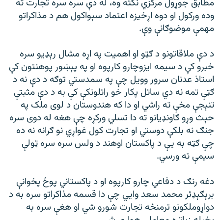
مطابق جوړول مرکزي نکته وه، له دې سره سره تجارت ته
وده ورکول او دوه اړخيزه اعتماد سېواکول هم د مذاکراتو
مهمې موضوګانې وې.
د دې ملاقاتونو د ګټو او اهميت په اړه مشال رېډيو سره
خبرو کې د سيمه ايزوچارو کارپوه او په پېښور پوهنتون کې
استاذ عدنان سرور وويل چې په سمدستي توګه د دې نه د
ګټې تمه نه دي ساتل پکار خو راتلونکې کې به د دې مثبتې
تنېجې مخې ته راشي او دا که هندوستان د لوی ملک په
حېث وړو ګاونډيانو ته دا تسلي ورکړه چې هغه له دوی سره
جنګ نه بلکې دوستي او تجارت کول غواړي نو ګرانه نه ده
چې ګټه به یې د پاکستان اوهند د ولس سره سره ټولې
سيمې ته ورسي.
دغه رنګ د دفاعي چارو کارپوه او د پاکستاني پوځ پخوانې
برېګېډئر محمد سعد وایي چې دا قسمه مذاکراتو سره به د
دواړوملکونو ترمنځه تجارت شورو شي او هغې سره به
پخپله زياتره معاملې هوارې شي.