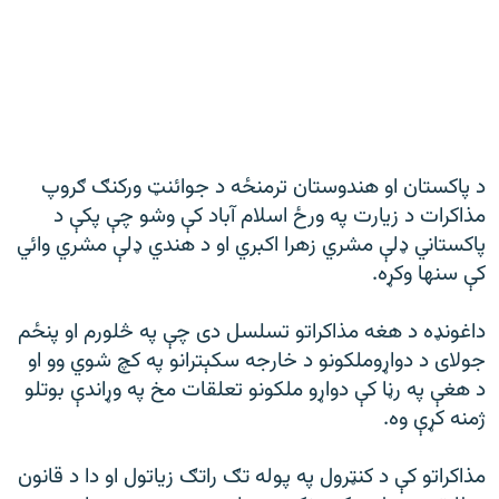
رشئ
۱۴ ساعته راډیويي خپرونې
Gandhara
موږ وڅارئ
د پاکستان او هندوستان ترمنځه د جوائنټ ورکنګ ګروپ
مذاکرات د زيارت په ورځ اسلام آباد کې وشو چې پکې د
پاکستاني ډلې مشري زهرا اکبري او د هندي ډلې مشري وائي
د ازادې اروپا راډیو ټولې ووبپاڼې
کې سنها وکړه.
داغونډه د هغه مذاکراتو تسلسل دی چې په څلورم او پنځم
جولای د دواړوملکونو د خارجه سکېترانو په کچ شوي وو او
د هغې په رڼا کې دواړو ملکونو تعلقات مخ په وړاندې بوتلو
ژمنه کړې وه.
مذاکراتو کې د کنټرول په پوله تګ راتګ زياتول او دا د قانون