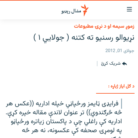
اسرسي
ای
زموږ سیمه او د نړۍ مطبوعات
کور
مومي
نړیوالو رسنیو ته کتنه ( جولايي ۱ )
اڼې
لنډ خبرونه
ا
جولای 01, 2012
وضوع
پښتونخوا او قبایل
ه
شریک کړئ
بلوچستان
اړ
ئ
پاکستان
مومي
د ګل ایاز ژباړه :
افغانستان
ا
ـــــــــــــــــــــــــــــــ
ورپاڼې
نړۍ
فرايډی ټايمز ورځپاڼي خپله اداريه ((عکس هر
ه
ځانګړې مرکې، شننې
اړ
څه څرګندوي)) تر عنوان لاندې مقاله خپره کړې.
ئ
اداريه کې راغلي چې د پاکستان زياتره ورځپاڼو
انځور او ویډیو
ټون
په لومړۍ صحفه کې عکسونه، نه هر څه
ه
اوونیزې خپرونې