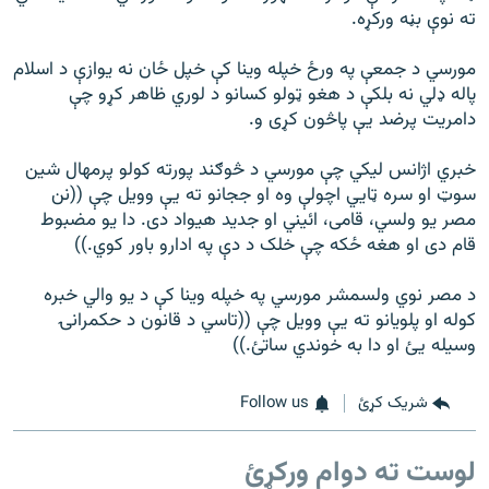
ته نوې بڼه ورکړه.
مورسي د جمعې په ورځ خپله وينا کې خپل ځان نه يوازې د اسلام
پاله ډلي نه بلکې د هغو ټولو کسانو د لوري ظاهر کړو چې
دامريت پرضد یې پاڅون کړی و.
خبري اژانس ليکي چې مورسي د څوګند پورته کولو پرمهال شين
سوټ او سره ټايي اچولې وه او ججانو ته یې وويل چې ((نن
مصر يو ولسي، قامی، ائيني او جديد هيواد دی. دا يو مضبوط
قام دی او هغه ځکه چې خلک د دې په ادارو باور کوي.))
د مصر نوي ولسمشر مورسي په خپله وينا کې د يو والي خبره
کوله او پلويانو ته یې وويل چې ((تاسي د قانون د حکمرانۍ
وسيله يئ او دا به خوندي ساتئ.))
شریک کړئ
Follow us
لوست ته دوام ورکړئ