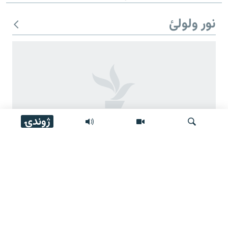
نور ولولئ
ژوندۍ
مشال راډیو تر ۱۶ کلن فعالیت وروسته وتړل شوه
لټون
موږ وڅارئ