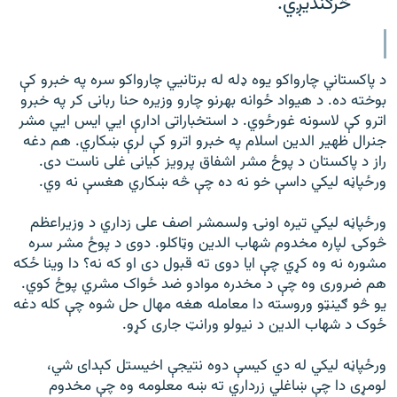
څرګنديږي.
رشئ
۱۴ ساعته راډیويي خپرونې
Gandhara
د پاکستاني چارواکو يوه ډله له برتانيي چارواکو سره په خبرو کې
بوخته ده. د هيواد ځوانه بهرنو چارو وزيره حنا ربانی کر په خبرو
موږ وڅارئ
اترو کې لاسونه غورځوي. د استخباراتی ادارې ايي ايس ايي مشر
جنرال ظهير الدين اسلام په خبرو اترو کې لرې ښکاري. هم دغه
راز د پاکستان د پوځ مشر اشفاق پرويز کيانی غلی ناست دی.
ورځپاڼه ليکي داسې خو نه ده چې څه ښکاري هغسې نه وي.
د ازادې اروپا راډیو ټولې ووبپاڼې
ورځپاڼه ليکي تيره اونۍ ولسمشر اصف علی زداري د وزيراعظم
څوکۍ لپاره مخدوم شهاب الدين وټاکلو. دوی د پوځ مشر سره
مشوره نه وه کړي چې ايا دوی ته قبول دی او که نه؟ دا وينا ځکه
هم ضروری وه چې د مخدره موادو ضد ځواک مشري پوځ کوي.
يو څو ګينټو وروسته دا معامله هغه مهال حل شوه چې کله دغه
ځوک د شهاب الدين د نيولو ورانټ جاری کړو.
ورځپاڼه ليکي له دي کيسې دوه نتيجې اخیستل کېدای شي،
لومړی دا چې ښاغلي زرداري ته ښه معلومه وه چې مخدوم