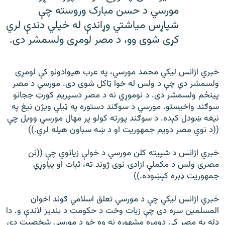
مورسي د حسن مبارک وروسته چې
شپاړس مياشتي وړاندې له خپلي دندې لري
کړی شوی وو، د مصر لومړی ولسمشر دی.
خبري اژانس ليکي محمد مورسي، په عرب هيوادونو کې لومړی
ولسمشر دي چې د ولس له خوا ټاکل شوی دی. مورسي د مصر
پينځم ولسمشر دی. د نوموړي نه د مصر دسپريم کورټ ججانو
سوګند واخيستو. مورسي د سوګند دستوره په ټيلي ویژن نيغ په
نيغه ښودل کېده. د سوګند پورته کولو پر مهال مورسي وويل چې
((د نوي مصر دويم جمهوریت او د ښه سباون هيله لري.))
خبري اژانس د شپیته کلن مورسي د خولې زياتوي چې ((نن
مصری ولس د مکملې ازادۍ نوی ژوند ته، ثبات او پياوړي
جمهوريت ډبره کېښوده.))
خبري اژانس ليکي چې د مورسي تعلق اسلامي ګوند اخوان
المسلمين سره دی چې زيات وخت د حکومت د بنديز لاندې و. دا
ډله په مصر کې دومره مشهوره نه وه خو د مورسي شخصيت دي