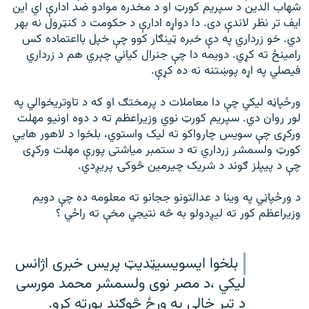
شهاب الدين د سپريم کورټ او د مخدره موادو ضد ادارې اي اين
ايف تر نظر لاندې دی. دا دواړه ادارې د حکومت د کنټرول نه بهر
دي. خو زرداري په دې خبره ټينګار کوو چې خپل بااعتماده کس
رامينځ ته کړي. دويمه دا چې جنرال کياني چېري هم د زرداري
فيصلي په اړه پوښتنه نه ده کړې.
ورځپاڼه ليکي چې دا معاملات د پرمختګ او که د تاوتريخوالي په
لور روان دي. سپريم کورټ نوي وزيراعظم ته د دوه اونيو مهلت
ورکړی چې سويس چارواکو ته ليک واستوي، بلخوا د لاهور هايي
کورټ ولسمشر زرداري ته د ستمبر مياشتی پورې مهلت ورکړی
چې د پيپلز ګوند د شريک چيرمين څوکۍ پريږدي.
د ورځپاڼي په وينا د عدالتونو ججانو ته معلومه ده چې دويم
وزيراعظم کور ته لیږدولو به څه نتيجي مخې ته راځي ؟
بلخوا ايسويسيټديټ پریس خبری اژانس
ليکي ،د مصر نوی ولسمشر محمد مورسی
د تير خالی په ورځ څوګند پورته کړو.