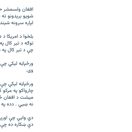
افغان ولسمشر حام
لپاره سرونه شیند
بلخوا د امريکا د
توګه د تير کال په
چې د تير کال په 
ورځپاڼه ليکي چې ا
وی.
ورځپاڼه ليکي چې و
چارواکو په مرکو ک
ميشت د افغان ځوا
نه ښیي . دده په 
دي وايي چې اورپک
دې ښکاره ده چې 