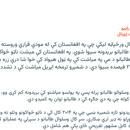
راډيو
ژورنال
ل ورځپاڼه ليکي چې په افغانستان کې له مودې قراري وروسته د
طالبانو بريدونه سيوا شوي. په افغانستان کې ميشت ناټو ځواک
البانو د مې په مياشت کې په ټول هيواد کې خوا شا درې زره ب
د تېر کال پرتله ۲۱ فيصده سيوا دي. د شميرو ترمخه اپريل مياشت کې د تش
سلوالو طالبانو پرله پسي په يولسو مياشتو کې بريدونه کم کړی وو، او
 کوله چې په دي جګړه کې د طالبانو توان په کميدو دي.
ورځپاڼه ليکي د بريدونو تازه شميره ښيي چې په ۲۰۱۴ کال کې د ناټو ځوا
وړلو نه ډير لرې ښکاري. سږ کال وسلوال طالبانو د سپرلي په عمليات
د کابل مشهور تفريحي ځای پکې هم شامل دي.