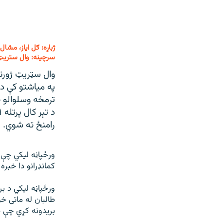
ژباړه: ګل اياز، مشال 
سرچينه: وال ستريټ 
وال سټريټ ژورنا
په مياشتو کې د 
ترمخه وسلوالو ط
رامنځ ته شوي.
ورځپاڼه ليکي چې و
کمانډرانو دا خبره
طالبان له ماتی خ
بريدونه کړي چې 