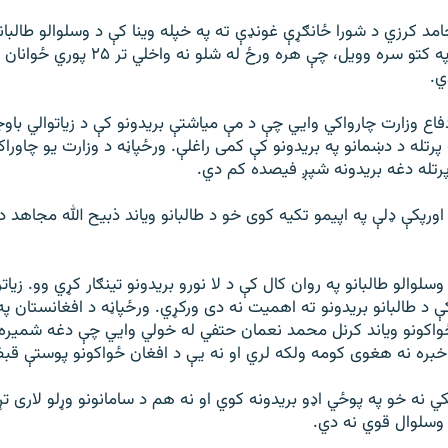
د کرزي د شورا ځانګړې غونډې ته په خپله وينا کې د وسلوالو طالبانو
شويو بريدونو ته په کتو سره وویل، چې هره ورځ له
ي.
 دفاع وزارت چارواکي وايي چې د مې مياشتې بريدونو کې د زياتوالي با
 پرتله د دښمانو په بريدونو کې کمی راغلې. ورځپاڼه د وزارت يو چاورا
پرتله دغه بريدونه شپږ فيصده کم دي.
ورپکې ډلې په اپيمو تکيه کوی خو د طالبانو وياند ذبيح الله مجاهد د
سلوالو طالبانو په روان کال کې د لا نورو بريدونو تينګار کړي وو. زيا
ې د طالبانو بريدونو ته اهميت نه دی ورکړي. ورځپاڼه د افغانستان په
کونو وياند کرنل محمد نعمان حتفي له خولي وايي چې دغه شميره د 
خبره نه هغوی کومه ولکه لري او نه یې د افغان ځواکونو پوستې قب
ي نه خو په پوځي اډو بريدونه کوي او نه هم د سامانونو وړلو لاری تړ
وسلوال قوي نه دي.