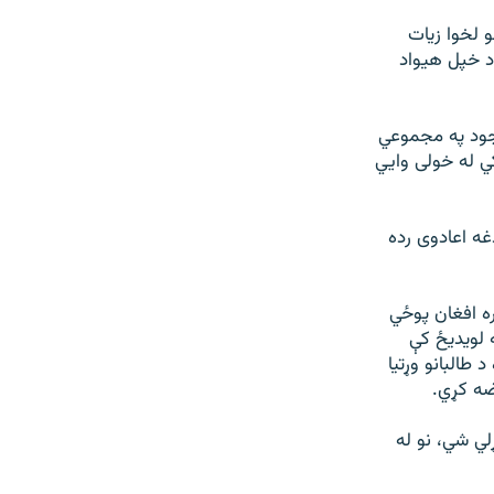
 لخوا زيات
 شلو نه واخلي تر ۲۵ پوري ځوانان د خپل هيواد
وجود په مجموعي
کي له خولی وايي
غه اعادوی رده
تره افغان پوځي
 لویديځ کې
طالبانو وړتيا
ضه کړي.
لي شي، نو له