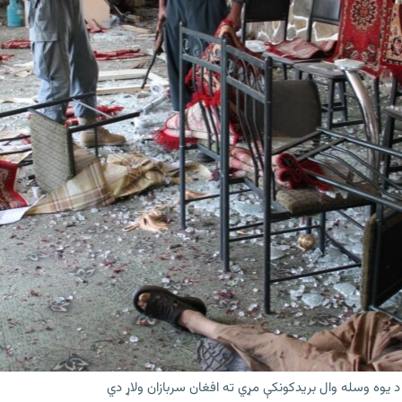
 یوه وسله وال بریدکونکې مړي ته افغان سربازان ولاړ دي