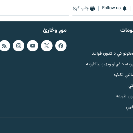
Follow us
چاپ کړئ
ومات
موږ وڅارئ
حثونو کې د ګډون قواعد
ونه، د غږ او ویډیو بیاکارونه
تنې تګلاره
کي
ټون طریقه
څپې