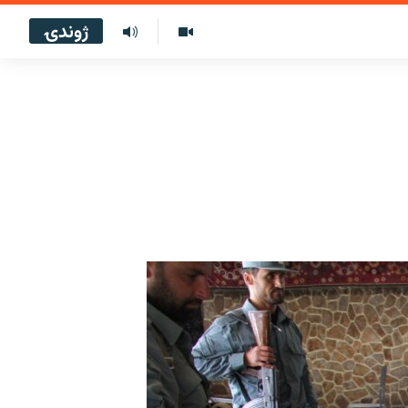
ژوندۍ