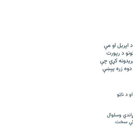
 اپريل او مې
ونو د رپورت
ريدونه کړي چې
دد دوه زره پېښې
 د ناټو
کونو وتلو نه وړاندي وسلوال
و کې سخت