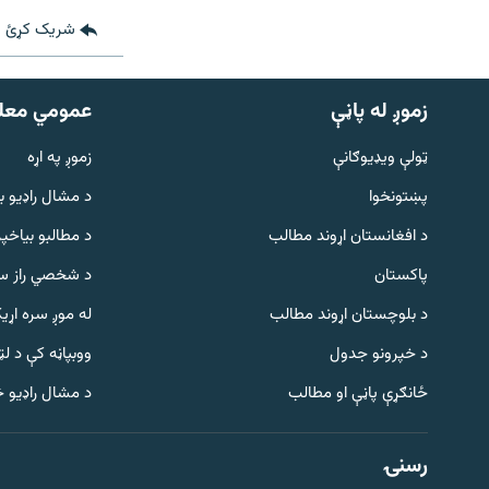
شریک کړئ
زموږ له پاڼې
عمومي معل
ټولې ویډیوګانې
زموږ په اړه
پښتونخوا
د مشال راډيو ب
د افغانستان اړوند مطالب
د مطالبو بیاخپر
پاکستان
د شخصي راز سا
د بلوچستان اړوند مطالب
له موږ سره اړی
د خپرونو جدول
ووبپاڼه کې د ل
Gandhara
ځانګړې پاڼې او مطالب
د مشال راډیو 
موږ وڅارئ
رسنۍ