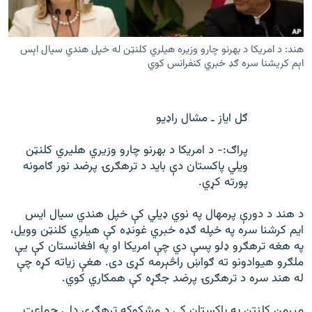
رشئ
۱۴ ساعته راډیويي خپرونې
Gandhara
هند: د امریکا د بهرنو چارو وزیره هیلري کلنټن له خپل هندي سیال اېس
اېم کریشنا سره ګډ خبري کنفرانس کوي
موږ وڅارئ
ګل ایاز ـ مشال راډیو
پراګ:- د امريکا د بهرنو چارو وزيري هليري کلنټن
د ازادې اروپا راډیو ټولې ووبپاڼې
ويلي پاکستان دې بايد د ترهګرۍ پرضد نور ګامونه
پورته کړي.
د هند د دورې پرمهال په نوي ډيلي کې خپل هندي سيال ايس
ايم کرشنا سره په خپله ګډه خبري غونډه کې هيلري کلنټن وويل،
په هغه ترهګرو ډلو پسې دي چې امريکا او په افغانستان کې یې
ملګرو هيوادونو ته ګواښ راڅېرمه کړی دی. هغې زياته کړه چې
له هند سره د ترهګرۍ پرضد جګړه کې همکاري کوي.
میرمن کلنټن په پاکستان کې د مشکوکه ترهګرې ډلې جماعت