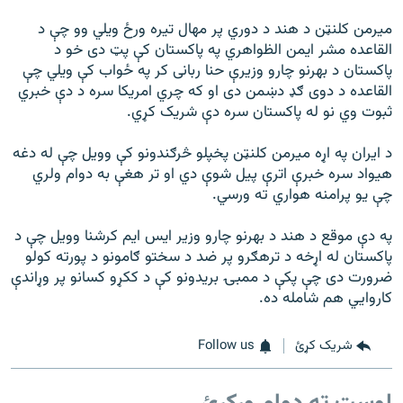
ميرمن کلنټن د هند د دوري پر مهال تيره ورځ ويلي وو چې د
القاعده مشر ايمن الظواهري په پاکستان کې پټ دی خو د
پاکستان د بهرنو چارو وزيرې حنا ربانی کر په ځواب کې ويلي چې
القاعده د دوی ګډ دښمن دی او که چري امريکا سره د دې خبري
ثبوت وي نو له پاکستان سره دې شريک کړي.
د ايران په اړه ميرمن کلنټن پخپلو څرګندونو کې وويل چې له دغه
هيواد سره خبرې اترې پيل شوې دي او تر هغې به دوام ولري
چې یو پرامنه هواري ته ورسي.
په دې موقع د هند د بهرنو چارو وزير ايس ايم کرشنا وويل چې د
پاکستان له اړخه د ترهګرو پر ضد د سختو ګامونو د پورته کولو
ضرورت دی چې پکې د ممبۍ بريدونو کې د ککړو کسانو پر وړاندې
کاروايي هم شامله ده.
شریک کړئ
Follow us