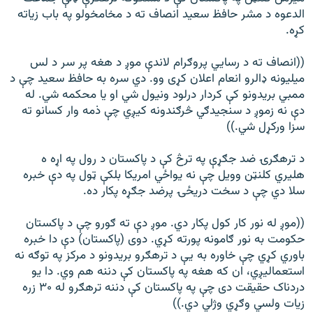
الدعوه د مشر حافظ سعید انصاف ته د مخامخولو په باب زیاته
کړه.
((انصاف ته د رسايي پروګرام لاندې موږ د هغه پر سر د لس
میليونه ډالرو انعام اعلان کړی وو. دي سره به حافظ سعيد چې د
ممبي بريدونو کې کردار درلود ونيول شي او يا محکمه شي. له
دې نه زموږ د سنجيدګي څرګندونه کيږي چې ذمه وار کسانو ته
سزا ورکړل شي.))
د ترهګرۍ ضد جګړې په ترڅ کې د پاکستان د رول په اړه ه
هليري کلنټن وويل چې نه يواځي امريکا بلکې ټول په دې خبره
سلا دي چې د سخت دريځۍ پرضد جګړه پکار ده.
((موږ له نور کار کول پکار دي. موږ دې ته ګورو چې د پاکستان
حکومت به نور ګامونه پورته کړي. دوی (پاکستان) دې دا خبره
باوري کړي چې خاوره به يې د ترهګرو بريدونو د مرکز په توګه نه
استعماليږي، ان که هغه په پاکستان کې دننه هم وي. دا يو
دردناک حقیقت دی چې په پاکستان کې دننه ترهګرو له ۳۰ زره
زيات ولسي وګړي وژلي دي.))