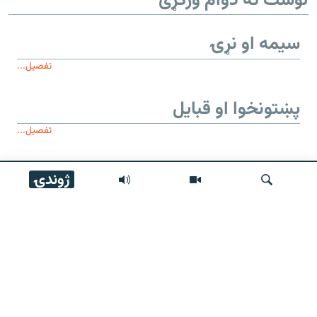
لوست ته دوام ورکړئ
سیمه او نړۍ
تفصیل...
پښتونخوا او قبایل
تفصیل...
موږ وڅارئ
ژوندۍ
لټون
زموږ له پاڼې
عمومي معلومات
رسنۍ