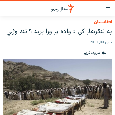
اسرسي
ای
افغانستان
کور
مومي
په ننګرهار کې د واده پر ورا برید ۹ تنه وژلي
اڼې
لنډ خبرونه
ا
جون 09, 2011
وضوع
پښتونخوا او قبایل
ه
شریک کړئ
بلوچستان
اړ
ئ
پاکستان
مومي
افغانستان
ا
ورپاڼې
نړۍ
ه
ځانګړې مرکې، شننې
اړ
ئ
انځور او ویډیو
ټون
ه
اوونیزې خپرونې