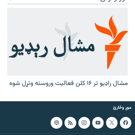
مشال راډیو تر ۱۶ کلن فعالیت وروسته وتړل شوه
موږ وڅارئ