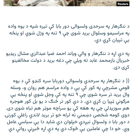
رشئ
۱۴ ساعته راډیويي خپرونې
Gandhara
د ننګرهار په سرحدی ولسوالۍ دور بابا کې تیره شپه د یوه واده
په مراسیمو وسلوال برید شوی چې ۹ تنه په وژل شوي او پنځه
موږ وڅارئ
یې تپیان کړي دي.
په دې اړه د ننګرهار و والي ویاند احمد ضیا عبدالزي مشال ریډیو
خبریال بازمحمد عابد ته ویلي چې دغه برید د دولت مخالفینو
د ازادې اروپا راډیو ټولې ووبپاڼې
کړی دی.
(( د ننګرهار په سرحدي ولسوالۍ دوربابا سره کنډو کې د یوه
قومي مشرچې په کور کې یې د واده مراسم هم روان و، وسله
وال برید تر سره شوی چې ۹ تنه په کې وجل شوي او پنځه یې
مرګوني ټپیا ن کړي دي. د دې کور تر څنګ د یو بل کور هوجره
هم سوزیدلې چې په هغه کې یو سراچه موټر هم تباه شوی دی.
دوی کومه شخصی دښمني نه لرله خو تر برید لاندې راغلې کورنۍ
د دور بابا د ولسوال نیږدې خپلوان دي شاید دا یې سیاسي عامل
وي. خو دا چې عاملین یې څوک دي په دې اړه څیړنې روانې دي