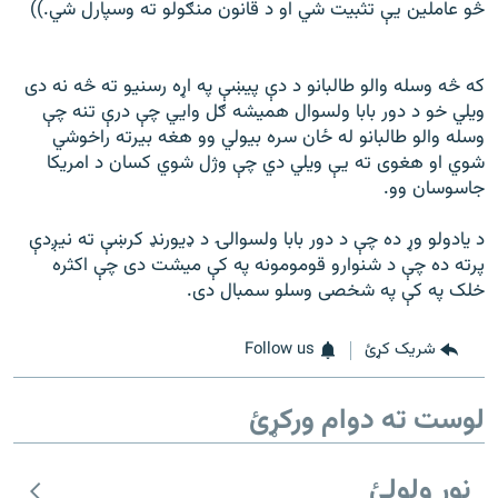
څو عاملین یې تثبیت شي او د قانون منګولو ته وسپارل شي.))
که څه وسله والو طالبانو د دې پيښې په اړه رسنیو ته څه نه دی
ويلي خو د دور بابا ولسوال همیشه ګل وايي چې
درې تنه چې
وسله والو طالبانو له ځان سره بیولي وو هغه بیرته راخوشي
شوي او هغوی ته یې ويلي دي چې وژل شوي کسان د امریکا
جاسوسان وو.
د یادولو وړ ده چې د دور بابا ولسوالۍ د ډیورنډ کرښې ته نیږدې
پرته ده چې د شنوارو قومومونه په کې میشت دی چې اکثره
خلک په کې په شخصی وسلو سمبال دی.
شریک کړئ
Follow us
لوست ته دوام ورکړئ
نور ولولئ