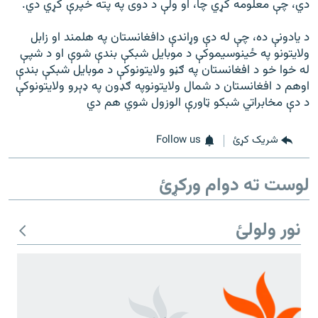
دي، چې معلومه کړي چا، او ولې د دوی په پته خپرې کړي دي
.
د یادونې ده، چې له دې وړاندې دافغانستان په هلمند او زابل
ولایتونو په ځینوسیموکې د موبایل شبکې بندې شوې او د شپې
له خوا خو د افغانستان په ګڼو ولایتونوکې د موبایل شبکې بندې
اوهم د افغانستان د شمال ولایتونوپه ګډون په ډېرو ولایتونوکې
د دې مخابراتي شبکو ټاورې الوزول شوي هم دي
شریک کړئ
Follow us
لوست ته دوام ورکړئ
نور ولولئ