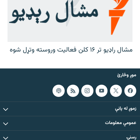
مشال راډیو تر ۱۶ کلن فعالیت وروسته وتړل شوه
موږ وڅارئ
زموږ له پاڼې
عمومي معلومات
رسنۍ