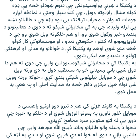
د پکتیکا د ښرنې یواوسیدونکی چې دنوم ښودلو څخه یې ډډه
کوله مشال راډيوته وویل، چې کله سهار وختي د لمانځه لپاره
جومات ته ولاړ د محراب ترڅنګ یې یوه پاڼه چې د طالبانو نښه
یې لرله ولیده، چې په کې مخابراتي شبکو ته د دوی د فعالیتونو د
بندېدو خبر ورکول شوی وو، او هم خلکوته ویل شوي وو چې د
تلویزیونونو له کتلو ، حکومتي دندو ، او موسساتوکې کار کولو
څخه منع شوي اوهم په پکتیکا کې د ځوانانو په مدني او فرهنګي
ټولنو د بندیدو هم لیکل شوي
.
په پکتیکا کې د مخابراتي شبکومسوولین وایې چې دوی ته هم دا
ډول شپې پاڼې رسیدلي خو په مستقیم ډول نه دي ورته ویل
شوي چې د موبایل ټیلیفوني شبکې بندې کړي ، خوکه ورته وویل
شي نوله خپل مرکزي دفتر څخه به هدایت اخلي او په هغې به
عمل کوي
.
د پکتیکا په ګاونډ غزني کې هم د تېرو دوو اونیو راهیسې د
موبایل څلور ټاورې په بمونو الوزول شوي او د خلکو په خبره چې
دوی یې له ګڼو ستونزو سره مخامخ کړیدي
.
بلخوا د وسله والو طالبانو ویاند ذبیح الله مجاهد وایي چې
داشپې پاڼې د دوی له خوا نه دي خپرې شوي او د دې په لټه کې