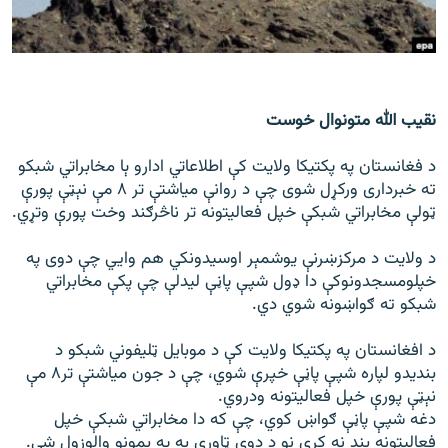
رشئ
۱۴ ساعته راډیويي خپرونې
Gandhara
نقیب الله متونوال خوست
موږ وڅارئ
د فغانستان په پكتيكا ولايت كې اطلاعاتي ادارو ېا مخابراتي شبکو
ته خبرداری ورکړل شوی چې د روانې میاشتې تر ۸ مې نېټې پورې
ټولې مخابراتي شبکې خپل فعاليتونه تر ناڅرګند وخت پورې وتړي
.
د ازادې اروپا راډیو ټولې ووبپاڼې
د ولایت د مرکزښرنې یوشمېر اوسیدونکي هم وايي چې دوی په
خپلومسجدونوکې دا ډول شپې پاڼې لیدلې چې پكې مخابراتي
شبکو ته ګواښونه شوي دي.
د افغانستان په پکتیکا ولایت کې د موبایل ټلیفوني شبکو د
بندیدو لپاره شپې پاڼې خپرې شوي، چې د جون میاشتې تر۸ مې
نېټې پورې خپل فعالیتونه ودروي
.
دغه شپې پاڼې ګواښ کوي، چې که دا مخابراتي شبکې خپل
فعالیتونه بند نه کړي نو د دوی ټاورې به په بمونو والوزول شي
.