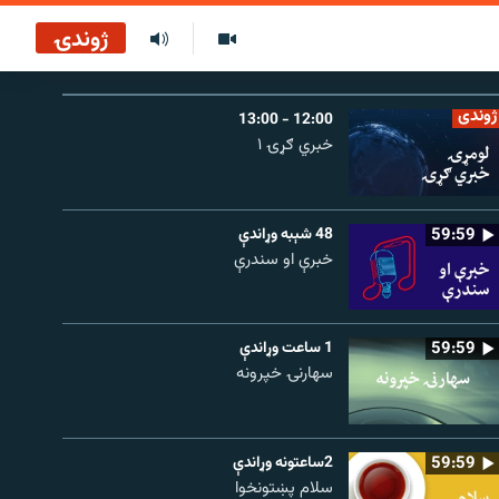
ژوندۍ
ژوندی
12:00 - 13:00
خبري ګړۍ ۱
59:59
48 شېبه وړاندې
خبرې او سندرې
59:59
1 ساعت وړاندې
سهارنۍ خپرونه
59:59
2ساعتونه وړاندې
سلام پښتونخوا