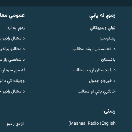
زموږ له پاڼې
عمومي معل
ټولې ویډیوګانې
زموږ په اړه
پښتونخوا
د مشال راډيو ب
د افغانستان اړوند مطالب
د مطالبو بیاخپر
پاکستان
د شخصي راز سا
د بلوچستان اړوند مطالب
له موږ سره اړی
د خپرونو جدول
ووبپاڼه کې د ل
Gandhara
ځانګړې پاڼې او مطالب
د مشال راډیو 
موږ وڅارئ
رسنۍ
Mashaal Radio (English)
ازادي راډیو