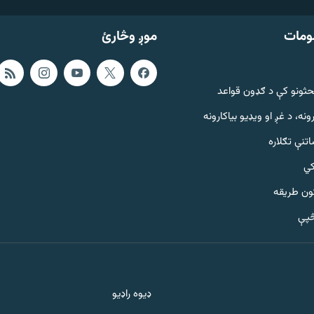
ومات
موږ وڅارئ
حثونو کې د ګډون قواعد
ونه، د غږ او ویډیو بیاکارونه
تنې تګلاره
کي
ټون طریقه
څپې
ډیوه راډیو