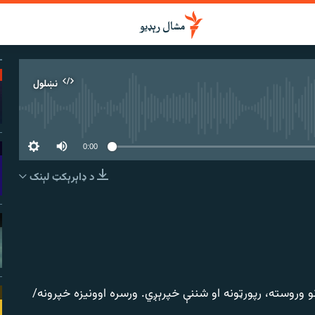
نښلول
 سرچینه اوس نشته
0:00
د ډاېرېکټ لېنک
نښلول
 وروسته، رپورټونه او شننې خپرېږي. ورسره اوونیزه خپرونه/