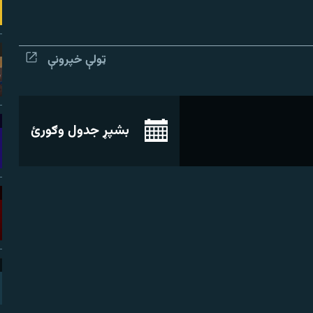
ټولې خپرونې
بشپړ جدول وګورئ